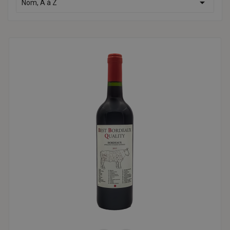

Nom, A à Z