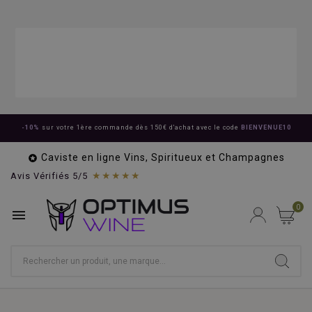
-10%
sur votre 1ère commande dès 150€ d'achat avec le code
BIENVENUE10
Caviste en ligne Vins, Spiritueux et Champagnes

★★★★★
Avis Vérifiés 5/5
0
