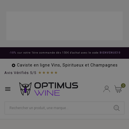
-10%
sur votre 1ère commande dès 150€ d'achat avec le code
BIENVENUE10
Caviste en ligne Vins, Spiritueux et Champagnes

★★★★★
Avis Vérifiés 5/5
0
