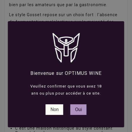
bien par les amateurs que par la gastronomie.
Le style Gosset repose sur un choix fort : l'absence
de fermentation malolactique sur la majorité des
cuvées. Ce parti pris permet de préserver une belle
tension, une expression pure du fruit et un excellent
potentiel de garde. Du champagne Gosset Grande
Réserve Brut au Gosset Extra Brut, chaque cuvée
offre une lecture précise du terroir champenois.
Best sellers Gosset
Bienvenue sur OPTIMUS WINE
Gosset Grande Réserve Brut
: la cuvée signature,
ample, équilibrée et élégante.
Gosset Grand Rosé Brut
: un champagne rosé
Veuillez confirmer que vous avez 18
Gosset intense, frais et gastronomique.
Gosset Extra Brut
: un champagne droit et précis,
ans ou plus pour accéder à ce site.
idéal pour les amateurs de vins peu dosés.
Gosset Grand Millésime
: une cuvée de grande
garde, produite uniquement lors des belles
Non
Oui
années.
Pourquoi acheter un champagne Gosset ?
C'est une maison historique au style constant