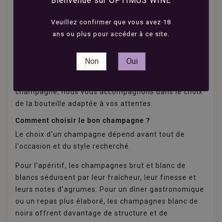
Bienvenue sur OPTIMUS WINE
sécurisé et d'une livraison rapide offerte dès 150 €
d'achat.
Veuillez confirmer que vous avez 18
Notre modèle 100 % en ligne nous permet de
ans ou plus pour accéder à ce site.
concentrer nos efforts sur la qualité de la sélection
et sur la compétitivité des prix afin de vous proposer
Non
Oui
les meilleures cuvées au meilleur tarif. Que vous
soyez amateur occasionnel ou passionné de
champagne, nous vous accompagnons dans le choix
de la bouteille adaptée à vos attentes.
Comment choisir le bon champagne ?
Le choix d'un champagne dépend avant tout de
l'occasion et du style recherché.
Pour l'apéritif, les champagnes brut et blanc de
blancs séduisent par leur fraîcheur, leur finesse et
leurs notes d'agrumes. Pour un dîner gastronomique
ou un repas plus élaboré, les champagnes blanc de
noirs offrent davantage de structure et de