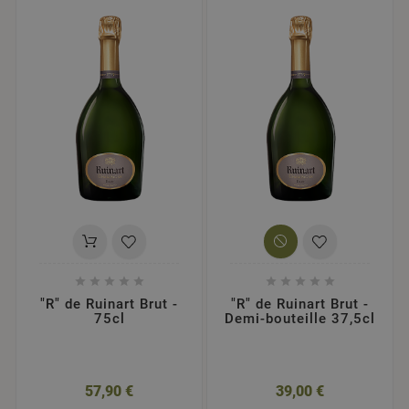










"R" de Ruinart Brut -
"R" de Ruinart Brut -
75cl
Demi-bouteille 37,5cl
57,90 €
39,00 €