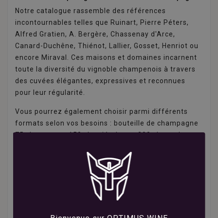
Notre catalogue rassemble des références
incontournables telles que Ruinart, Pierre Péters,
Alfred Gratien, A. Bergère, Chassenay d'Arce,
Canard-Duchêne, Thiénot, Lallier, Gosset, Henriot ou
encore Miraval. Ces maisons et domaines incarnent
toute la diversité du vignoble champenois à travers
des cuvées élégantes, expressives et reconnues
pour leur régularité.
Vous pourrez également choisir parmi différents
formats selon vos besoins : bouteille de champagne
75 cl, magnum 150 cl ou jéroboam 300 cl pour les
grandes célébrations et les événements d'exception.
Pourquoi acheter votre champagne sur Optimus-
Wine ?
Commander votre champagne en ligne sur Optimus-
Wine, c'est profiter d'une sélection spécialisée, de
prix compétitifs toute l'année, d'un paiement