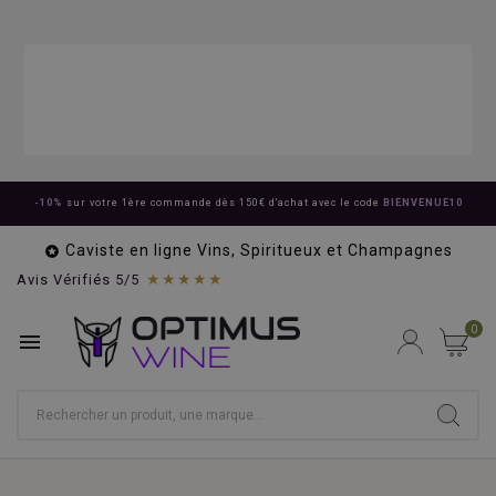
-10%
sur votre 1ère commande dès 150€ d'achat avec le code
BIENVENUE10
Caviste en ligne Vins, Spiritueux et Champagnes

★★★★★
Avis Vérifiés 5/5
0
