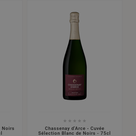





e Noirs
Chassenay d'Arce - Cuvée
cl
Sélection Blanc de Noirs - 75cl