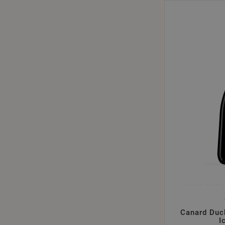
Canard Duch
I