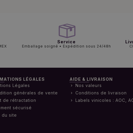
Service
Liv
AMEX
Emballage soigné • Expédition sous 24/48h
C
MATIONS LÉGALES
AIDE & LIVRAISON
tions Légales
Nos valeurs
dition générales de vente
Conditions de livraison
t de rétractation
Labels vinicoles : AOC, A
ement sécurisé
 du site