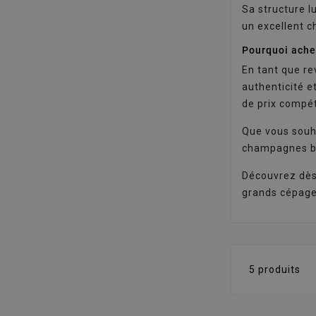
Sa structure l
un excellent 
Pourquoi ache
En tant que re
authenticité e
de prix compéti
Que vous souha
champagnes bl
Découvrez dès 
grands cépage
5 produits