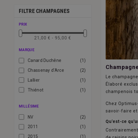
FILTRE CHAMPAGNES
PRIX
21,00 € - 95,00 €
MARQUE
Canard Duchêne
(1)
Champagne 
Chassenay d'Arce
(2)
Le champagne b
Lallier
(1)
Élaboré exclus
Thiénot
(1)
champenois to
Chez Optimus-
MILLÉSIME
savoir-faire et
NV
(2)
Qu'est-ce qu'
2011
(1)
Contrairement 
2015
(1)
de raisins noi