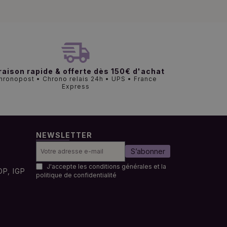
raison rapide & offerte dès 150€ d'achat
hronopost • Chrono relais 24h • UPS • France
Express
NEWSLETTER
S’abonner
J'accepte les conditions générales et la
OP, IGP
politique de confidentialité