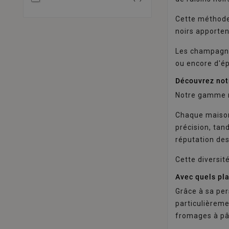
Cette méthode
noirs apporte
Les champagne
ou encore d'ép
Découvrez not
Notre gamme r
Chaque maison 
précision, tan
réputation de
Cette diversit
Avec quels pl
Grâce à sa pe
particulièreme
fromages à pâ