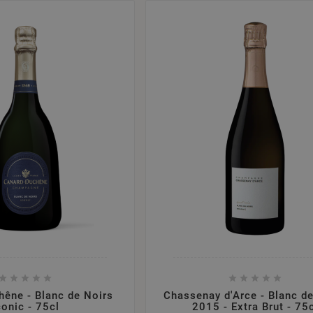










êne - Blanc de Noirs
Chassenay d'Arce - Blanc d
conic - 75cl
2015 - Extra Brut - 75