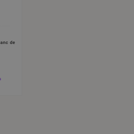
lanc de
s