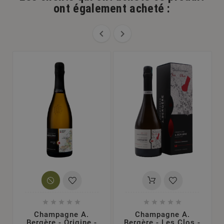
ont également acheté :












Champagne A.
Champagne A.
Bergère - Origine -
Bergère - Les Clos -