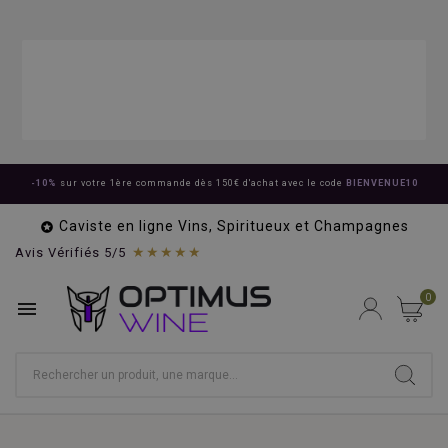
-10%
sur votre 1ère commande dès 150€ d'achat avec le code
BIENVENUE10
Caviste en ligne Vins, Spiritueux et Champagnes

★★★★★
Avis Vérifiés 5/5
0
