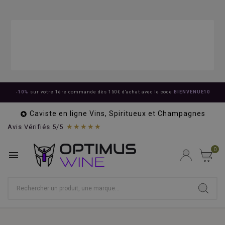
-10%
sur votre 1ère commande dès 150€ d'achat avec le code
BIENVENUE10
Caviste en ligne Vins, Spiritueux et Champagnes

★★★★★
Avis Vérifiés 5/5
0
