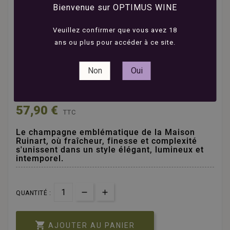
Bienvenue sur OPTIMUS WINE
Veuillez confirmer que vous avez 18
ans ou plus pour accéder à ce site.
"R" de Ruinart Brut -
Non
Oui
75cl





Avis(0)
57,90 €
TTC
Le champagne emblématique de la Maison
Ruinart, où fraîcheur, finesse et complexité
s'unissent dans un style élégant, lumineux et
intemporel.
QUANTITÉ :

AJOUTER AU PANIER