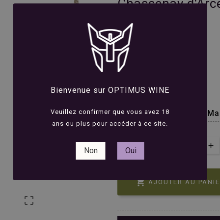
Chassenay d'Arce
2012 - 75cl





Avis(0)
47,00 €
TTC
Bienvenue sur OPTIMUS WINE
Champagne Brut
Veuillez confirmer que vous avez 18
La quintessence de la Ma
ans ou plus pour accéder à ce site.
QUANTITÉ :
Non
Oui

AJOUTER AU PANI
