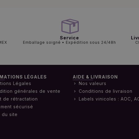
Service
Liv
AMEX
Emballage soigné • Expédition sous 24/48h
C
MATIONS LÉGALES
AIDE & LIVRAISON
tions Légales
Nos valeurs
dition générales de vente
Conditions de livraison
t de rétractation
Labels vinicoles : AOC, A
ement sécurisé
 du site