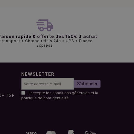
raison rapide & offerte dès 150€ d'achat
hronopost • Chrono relais 24h • UPS • France
Express
NEWSLETTER
S’abonner
J'accepte les conditions générales et la
OP, IGP
politique de confidentialité