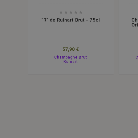





"R" de Ruinart Brut - 75cl
Ch
Or
57,90 €
Champagne Brut
C
Ruinart