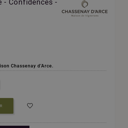
 - Confidences -
ison Chassenay d’Arce.
ER