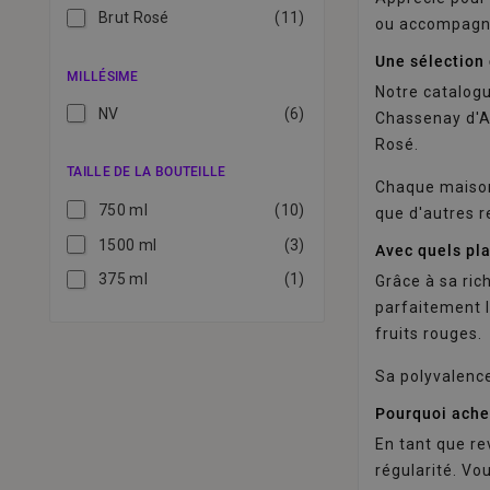
Miraval
(1)
Brut Rosé
(11)
ou accompagne
Ruinart
(4)
Une sélection
Thiénot
(1)
MILLÉSIME
Notre catalog
NV
(6)
Chassenay d'A
Rosé.
TAILLE DE LA BOUTEILLE
Chaque maison 
750 ml
(10)
que d'autres r
1500 ml
(3)
Avec quels pl
375 ml
(1)
Grâce à sa ric
parfaitement l
fruits rouges.
Sa polyvalenc
Pourquoi ache
En tant que re
régularité. Vo