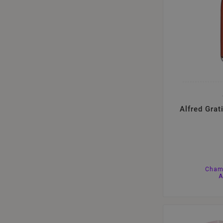
Alfred Grat
Cham
A