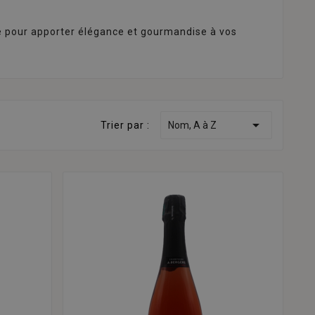
le pour apporter élégance et gourmandise à vos

Trier par :
Nom, A à Z