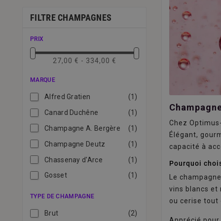
FILTRE CHAMPAGNES
PRIX
27,00 € - 334,00 €
MARQUE
Alfred Gratien
(1)
Champagne
Canard Duchêne
(1)
Chez Optimus-
Champagne A. Bergère
(1)
Élégant, gourm
Champagne Deutz
(1)
capacité à acc
Chassenay d'Arce
(1)
Pourquoi choi
Gosset
(1)
Le champagne b
vins blancs et
Henriot
(1)
TYPE DE CHAMPAGNE
ou cerise tout
Lallier
(1)
Brut
(2)
Apprécié pour 