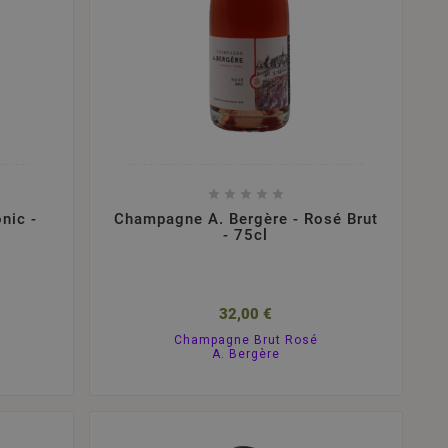





nic -
Champagne A. Bergère - Rosé Brut
- 75cl
32,00 €
Champagne Brut Rosé
A. Bergère