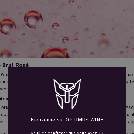
 Brut Rosé
Wine, découvrez notre sélection de champagnes brut rosé iss
and et raffiné, le champagne rosé séduit par sa robe délicat
ompagner aussi bien l'apéritif qu'un repas ou un dessert.
sir un champagne rosé brut ?
rut rosé se distingue par son équilibre entre fraîcheur, viva
 rouges de Champagne, soit par macération des raisins noirs, i
Bienvenue sur OPTIMUS WINE
 en conservant la finesse caractéristique des grands champag
Veuillez confirmer que vous avez 18
son style accessible et festif, il constitue un excellent choix 