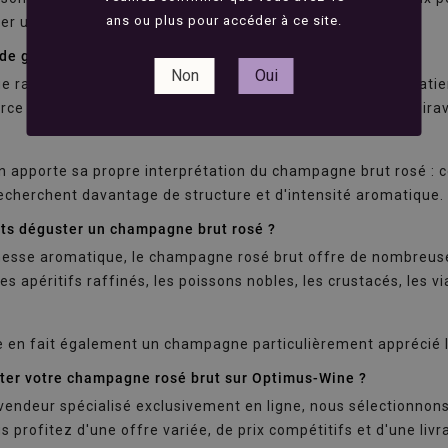
ans ou plus pour accéder à ce site.
r un dîner élégant.
 de grandes maisons de Champagne Rosé
Non
Oui
ue rassemble des cuvées de référence telles que Alfred Grati
rce Rosé, Gosset Grand Rosé, Henriot Rosé, Lallier Rosé, Mir
apporte sa propre interprétation du champagne brut rosé : cert
echerchent davantage de structure et d'intensité aromatique.
ats déguster un champagne brut rosé ?
hesse aromatique, le champagne rosé brut offre de nombreuses
es apéritifs raffinés, les poissons nobles, les crustacés, les
e en fait également un champagne particulièrement apprécié l
ter votre champagne rosé brut sur Optimus-Wine ?
vendeur spécialisé exclusivement en ligne, nous sélectionnons
us profitez d'une offre variée, de prix compétitifs et d'une liv