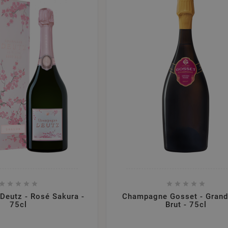










eutz - Rosé Sakura -
Champagne Gosset - Grand
75cl
Brut - 75cl