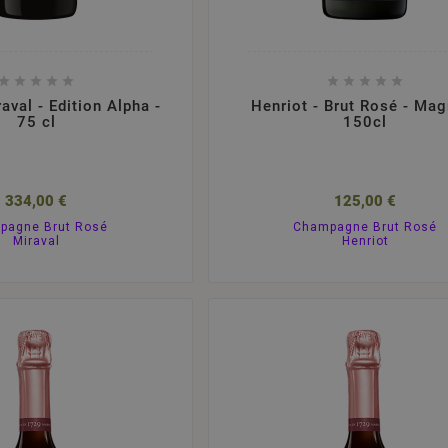










aval - Edition Alpha -
Henriot - Brut Rosé - Ma
75 cl
150cl
334,00 €
125,00 €
pagne Brut Rosé
Champagne Brut Rosé
Miraval
Henriot