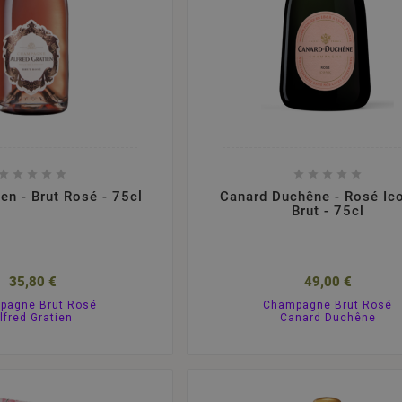










ien - Brut Rosé - 75cl
Canard Duchêne - Rosé Ico
Brut - 75cl
35,80 €
49,00 €
pagne Brut Rosé
Champagne Brut Rosé
lfred Gratien
Canard Duchêne