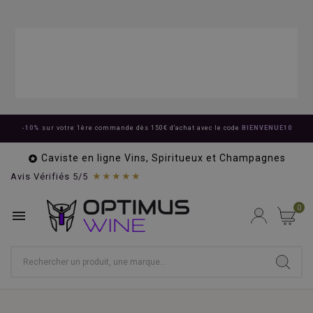
-10%
sur votre 1ère commande dès 150€ d'achat avec le code
BIENVENUE10
Caviste en ligne Vins, Spiritueux et Champagnes

★★★★★
Avis Vérifiés 5/5
0
