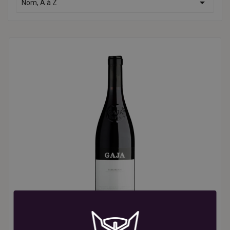

Nom, A à Z