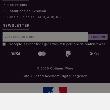
Nos valeurs
Conditions de livraison
Labels vinicoles : AOC, AOP, IGP
NEWSLETTER
S’abonner
J'accepte les conditions générales et la politique de confidentialité
© 2026 Optimus Wine
Site & Référencement
Digital Adgency
Interdiction de vendre de l'alcool à des mineurs de moins de 18 ans
.
La preuve de majorité de l’acheteur est exigée au moment de la vente en ligne.