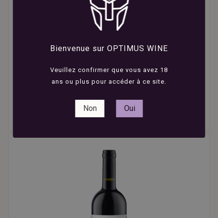





Gaja - Barbaresco - Italie - Rouge - 2020 - 75cl
Bienvenue sur OPTIMUS WINE
Veuillez confirmer que vous avez 18
ans ou plus pour accéder à ce site.
320,00 €
Vin Rouge
Non
Oui
Gaja
Piémont
/ Barbaresco DOCG