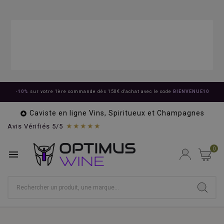
-10%
sur votre 1ère commande dès 150€ d'achat avec le code
BIENVENUE10
Caviste en ligne Vins, Spiritueux et Champagnes

★★★★★
Avis Vérifiés 5/5
0
