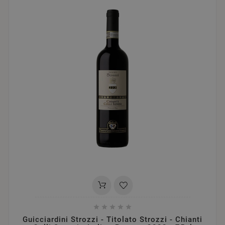





Guicciardini Strozzi - Titolato Strozzi - Chianti