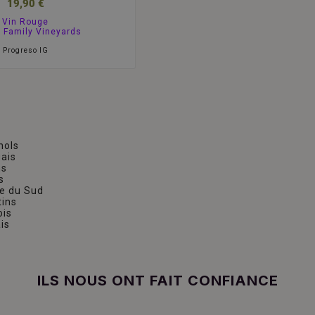
19,90 €
Vin Rouge
 Family Vineyards
Progreso IG
nols
gais
ns
s
ue du Sud
tins
ois
is
ILS NOUS ONT FAIT CONFIANCE