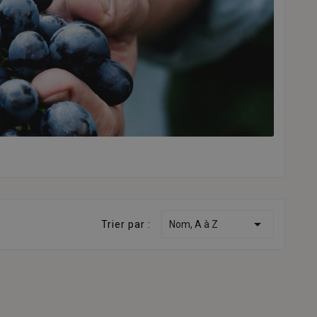

Trier par :
Nom, A à Z