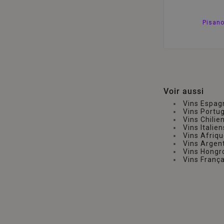
Pisano
Voir aussi
Vins Espag
Vins Portu
Vins Chilie
Vins Italien
Vins Afriq
Vins Argen
Vins Hongr
Vins França