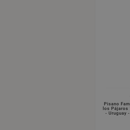
Pisano Fami
los Pájaros
- Uruguay 