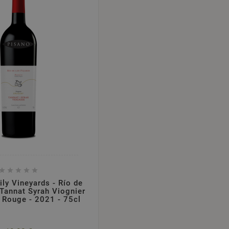





ly Vineyards - Río de
 Tannat Syrah Viognier
- Rouge - 2021 - 75cl