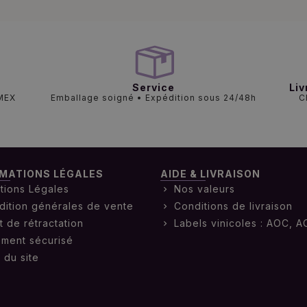
Service
Liv
AMEX
Emballage soigné • Expédition sous 24/48h
C
MATIONS LÉGALES
AIDE & LIVRAISON
tions Légales
Nos valeurs
dition générales de vente
Conditions de livraison
t de rétractation
Labels vinicoles : AOC, A
ement sécurisé
 du site