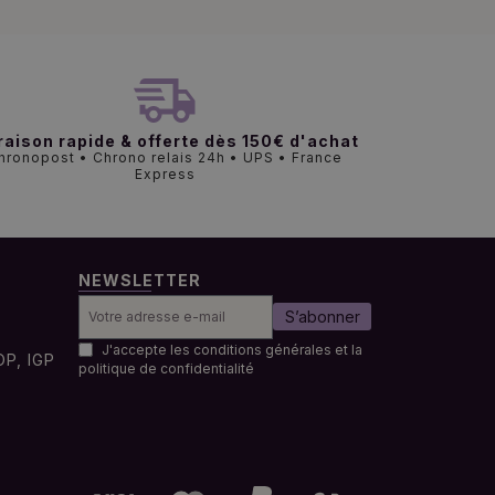
raison rapide & offerte dès 150€ d'achat
hronopost • Chrono relais 24h • UPS • France
Express
NEWSLETTER
S’abonner
J'accepte les conditions générales et la
OP, IGP
politique de confidentialité