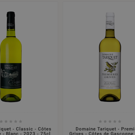










quet - Classic - Côtes
Domaine Tariquet - Premi
 - Blanc - 2023 - 75cl
Grives - Côtes de Gascogne 