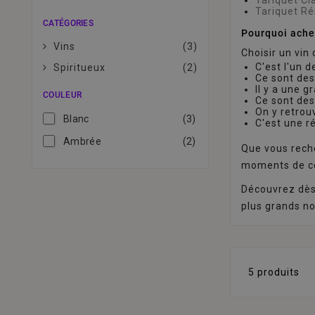
Tariquet R
CATÉGORIES
Pourquoi ache
Vins
(3)
Choisir un vin
C'est l'un 
Spiritueux
(2)
Ce sont des
Il y a une g
COULEUR
Ce sont des
On y retrouv
Blanc
(3)
C'est une r
Ambrée
(2)
Que vous reche
moments de con
Découvrez dès 
plus grands n
5 produits