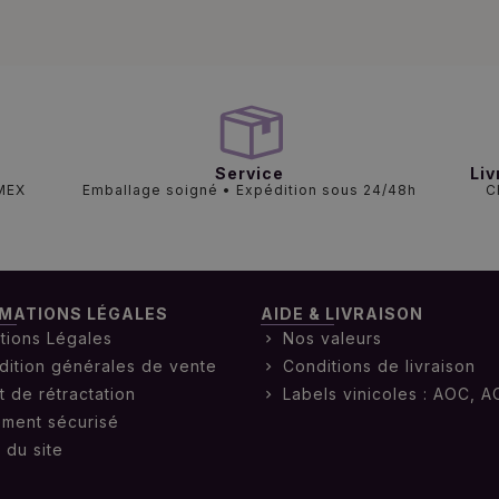
Service
Liv
AMEX
Emballage soigné • Expédition sous 24/48h
C
MATIONS LÉGALES
AIDE & LIVRAISON
tions Légales
Nos valeurs
dition générales de vente
Conditions de livraison
t de rétractation
Labels vinicoles : AOC, A
ement sécurisé
 du site