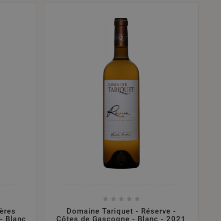





ères
Domaine Tariquet - Réserve -
- Blanc
Côtes de Gascogne - Blanc - 2021