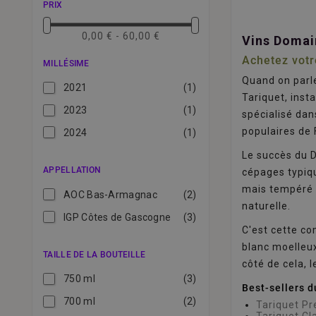
PRIX
0,00 € - 60,00 €
Vins Domai
Achetez votr
MILLÉSIME
Quand on parle
2021
(1)
Tariquet, inst
2023
(1)
spécialisé dan
populaires de 
2024
(1)
Le succès du D
APPELLATION
cépages typiq
mais tempéré p
AOC Bas-Armagnac
(2)
naturelle.
IGP Côtes de Gascogne
(3)
C'est cette co
blanc moelleux
TAILLE DE LA BOUTEILLE
côté de cela, 
750 ml
(3)
Best-sellers 
700 ml
(2)
Tariquet Pr
Tariquet Cl