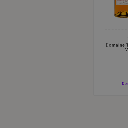
Domaine T
V
Do