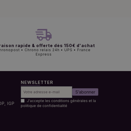
raison rapide & offerte dès 150€ d'achat
hronopost • Chrono relais 24h • UPS • France
Express
NEWSLETTER
S’abonner
J'accepte les conditions générales et la
OP, IGP
politique de confidentialité