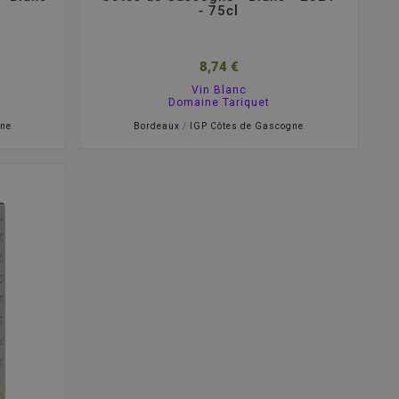
- 75cl
8,74 €
Vin Blanc
Domaine Tariquet
gne
Bordeaux
/
IGP Côtes de Gascogne