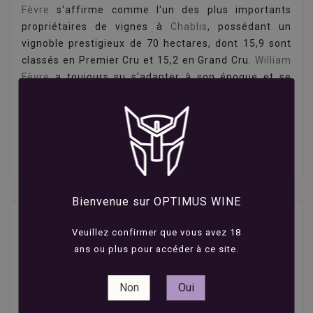
Fèvre
s'affirme comme l'un des plus importants
propriétaires de vignes à
Chablis
, possédant un
vignoble prestigieux de 70 hectares, dont 15,9 sont
classés en Premier Cru et 15,2 en Grand Cru.
William
Fèvre
a toujours su s'adapter à son époque et se
projeter vers l'avenir. Le respect du terroir chablisien,
cher à William, continue d'animer le domaine depuis
cette époque, et ce, jusqu'à sa reprise par les
Domaines Barons de Rothschild Lafite en janvier
2024.
Bienvenue sur OPTIMUS WINE
6 produits
Veuillez confirmer que vous avez 18
ans ou plus pour accéder à ce site.
Non
Oui
