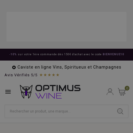
-10%
sur votre 1ère commande dès 150€ d'achat avec le code
BIENVENUE10
Caviste en ligne Vins, Spiritueux et Champagnes

★★★★★
Avis Vérifiés 5/5
0
