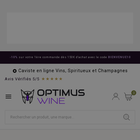
-10%
sur votre 1ère commande dès 150€ d'achat avec le code
BIENVENUE10
Caviste en ligne Vins, Spiritueux et Champagnes

★★★★★
Avis Vérifiés 5/5
0
