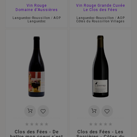
Vin Rouge
Vin Rouge Grande Cuvée
Domaine d'Aussières
Le Clos des Fées
Languedoc-Roussillon
/
AOP
Languedoc-Roussillon
/
AOP
Languedoc
Côtes du Roussillon Villages










Clos des Fées - De
Clos des Fées - Les
battre mon coeur s'est
Sorcières - Côtes du