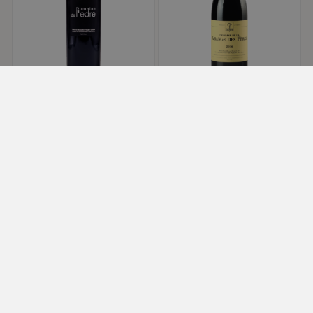










Domaine de l'Edre -
Domaine de la Grange
L'Edre - Côtes du
des Pères - IGP Pays
Roussillon - Rouge -
d'Hérault - Rouge -
2019 - 75cl
2016 - 75cl
30,00 €
420,00 €
Vin Rouge
Vin Rouge Grande Cuvée
Domaine de l'Èdre
Domaine de la Grange des
Pères
Languedoc-Roussillon
/
AOP
Languedoc-Roussillon
/
IGP
Côtes du Roussillon Villages
Pays Hérault