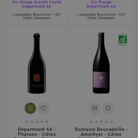
Vin Rouge Grande Cuvée
Vin Rouge
Department 66
Department 66
Languedoc-Roussillon
/
IGP
Languedoc-Roussillon
/
IGP
Côtes Catalanes
Côtes Catalanes










Department 66 -
Domaine Boucabeille -
Pharaon - Côtes
Amethyst - Côtes