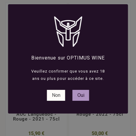
Bienvenue sur OPTIMUS WINE
Veuillez confirmer que vous avez 18
ans ou plus pour accéder à ce site.
Non
Oui










Château d'Aussières -
Clos des Fées -
Blason d'Aussières -
Côtes-du-Roussillon -
AOC Languedoc -
Rouge - 2022 - 75cl
Rouge - 2021 - 75cl
15,90 €
50,00 €