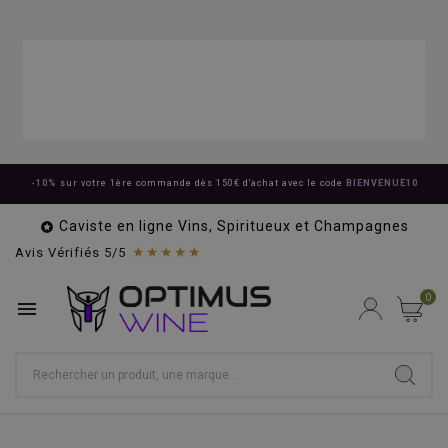
-10%
sur votre 1ère commande dès 150€ d'achat avec le code
BIENVENUE10
Caviste en ligne Vins, Spiritueux et Champagnes

★★★★★
Avis Vérifiés 5/5
0
