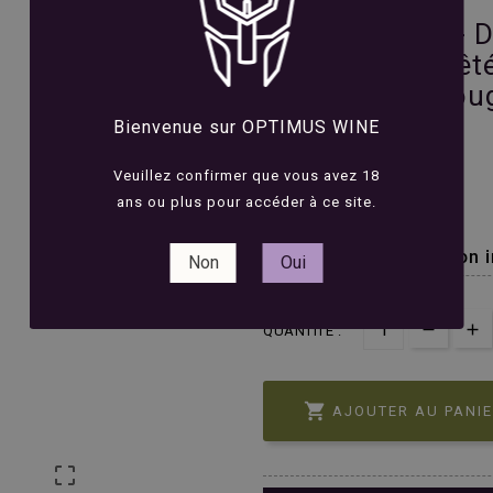
Clos des Fées - 
coeur s'est arrêt
Roussillon - Rou
Bienvenue sur OPTIMUS WINE





Avis(0)
Veuillez confirmer que vous avez 18
20,00 €
ans ou plus pour accéder à ce site.
TTC
Une Syrah du Roussillon 
Non
Oui
QUANTITÉ :

AJOUTER AU PANI
