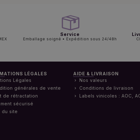
Service
Liv
AMEX
Emballage soigné • Expédition sous 24/48h
C
MATIONS LÉGALES
AIDE & LIVRAISON
tions Légales
Nos valeurs
dition générales de vente
Conditions de livraison
t de rétractation
Labels vinicoles : AOC, A
ement sécurisé
 du site