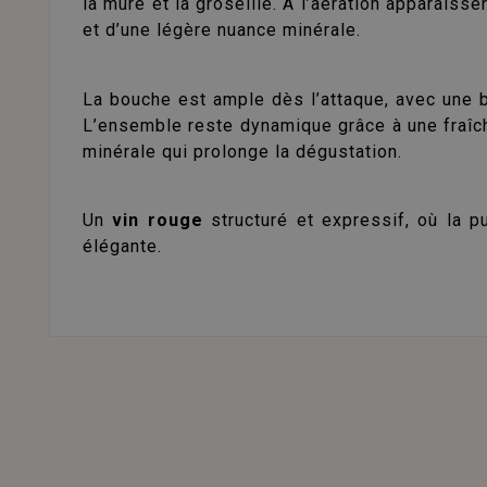
la mûre et la groseille. À l’aération apparais
et d’une légère nuance minérale.
La bouche est ample dès l’attaque, avec une be
L’ensemble reste dynamique grâce à une fraîch
minérale qui prolonge la dégustation.
Un
vin rouge
structuré et expressif, où la p
élégante.