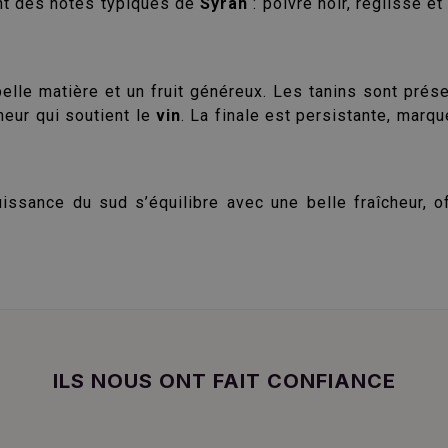
sent des notes typiques de
Syrah
: poivre noir, réglisse 
lle matière et un fruit généreux. Les tanins sont présen
eur qui soutient le
vin
. La finale est persistante, marq
uissance du sud s’équilibre avec une belle fraîcheur, 
ILS NOUS ONT FAIT CONFIANCE