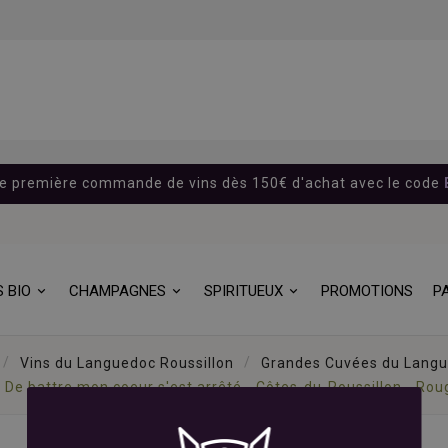
re première commande de vins dès 150€ d'achat avec le code
S BIO
CHAMPAGNES
SPIRITUEUX
PROMOTIONS
P
Vins du Languedoc Roussillon
Grandes Cuvées du Langu
- De battre mon coeur s'est arrêté - Côtes-du-Roussillon - Roug