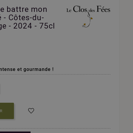
De battre mon
é - Côtes-du-
ge - 2024 - 75cl
intense et gourmande !
ER