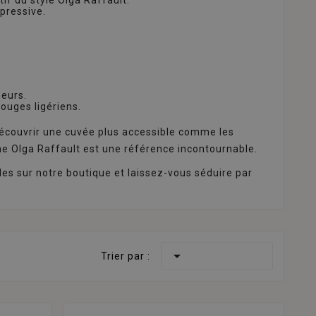
xpressive.
seurs.
ouges ligériens.
écouvrir une cuvée plus accessible comme les
ine Olga Raffault est une référence incontournable.
es sur notre boutique et laissez-vous séduire par

Trier par :