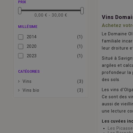
PRIX
0,00 € - 30,00 €
Vins Domai
Achetez votre
MILLÉSIME
Le Domaine Olg
2014
(1)
familiale inca
2020
(1)
leur droiture 
2023
(1)
Situé à Savign
argiles et cal
CATÉGORIES
profondeur la p
des sols.
Vins
(3)
Les vins d'Olg
Vins bio
(3)
Ce sont des vi
aussi de vieil
une lecture co
Les cuvées in
Les Picass
Les Barnab