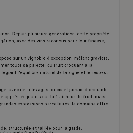
inon. Depuis plusieurs générations, cette propriété
igérien, avec des vins reconnus pour leur finesse,
epose sur un vignoble d'exception, mêlant graviers,
imer toute sa palette, du fruit croquant à la
ilégiant l'équilibre naturel de la vigne et le respect
lage, avec des élevages précis et jamais dominants.
re appréciés jeunes sur la fraîcheur du fruit, mais
grandes expressions parcellaires, le domaine offre
de, structurée et taillée pour la garde.
if du style Olga Raffault.