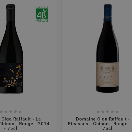










Olga Raffault - La
Domaine Olga Raffault -
 Chinon - Rouge - 2014
Picasses - Chinon - Rouge -
- 75cl
75cl