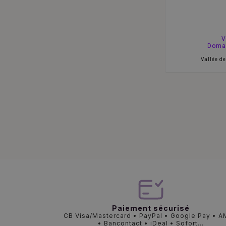
V
Domai
Vallée de
Paiement sécurisé
CB Visa/Mastercard • PayPal • Google Pay • 
• Bancontact • iDeal • Sofort...