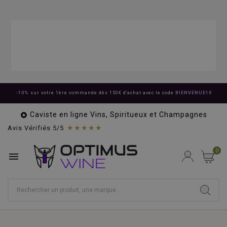
-10%
sur votre 1ère commande dès 150€ d'achat avec le code
BIENVENUE10
Caviste en ligne Vins, Spiritueux et Champagnes

★★★★★
Avis Vérifiés 5/5
0
