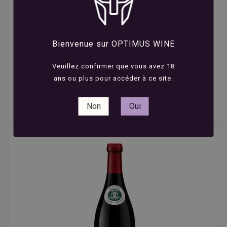





Louis Latour - Beaune - Blanc - 2023 - 75cl
Bienvenue sur OPTIMUS WINE
Veuillez confirmer que vous avez 18
45,90 €
ans ou plus pour accéder à ce site.
Vin Blanc
Louis Latour
Non
Oui
Bourgogne
/
AOC Beaune