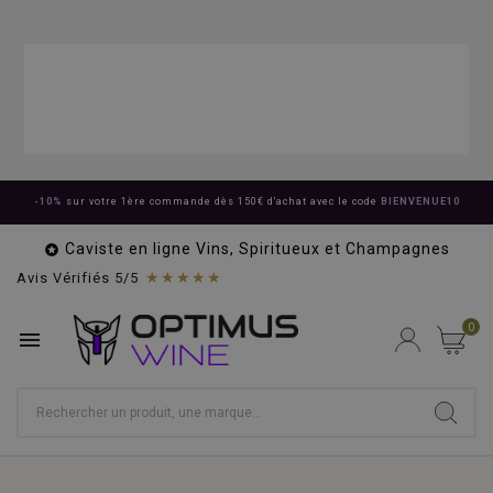
-10%
sur votre 1ère commande dès 150€ d'achat avec le code
BIENVENUE10
Caviste en ligne Vins, Spiritueux et Champagnes

★★★★★
Avis Vérifiés 5/5
0
