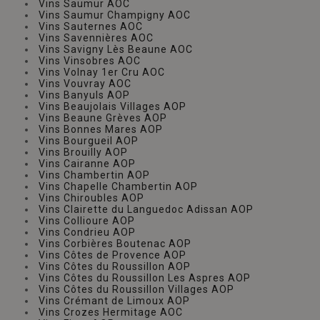
Vins Saumur AOC
Vins Saumur Champigny AOC
Vins Sauternes AOC
Vins Savennières AOC
Vins Savigny Lès Beaune AOC
Vins Vinsobres AOC
Vins Volnay 1er Cru AOC
Vins Vouvray AOC
Vins Banyuls AOP
Vins Beaujolais Villages AOP
Vins Beaune Grèves AOP
Vins Bonnes Mares AOP
Vins Bourgueil AOP
Vins Brouilly AOP
Vins Cairanne AOP
Vins Chambertin AOP
Vins Chapelle Chambertin AOP
Vins Chiroubles AOP
Vins Clairette du Languedoc Adissan AOP
Vins Collioure AOP
Vins Condrieu AOP
Vins Corbières Boutenac AOP
Vins Côtes de Provence AOP
Vins Côtes du Roussillon AOP
Vins Côtes du Roussillon Les Aspres AOP
Vins Côtes du Roussillon Villages AOP
Vins Crémant de Limoux AOP
Vins Crozes Hermitage AOC