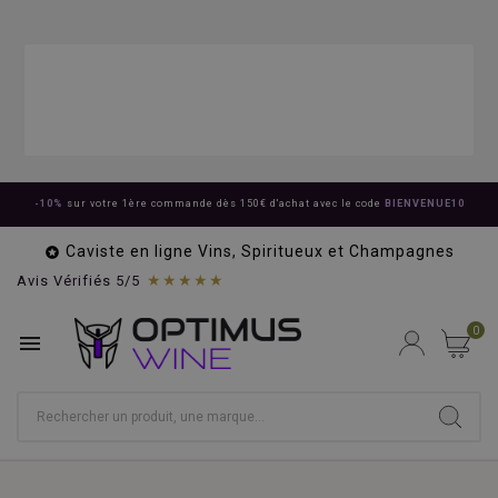
-10%
sur votre 1ère commande dès 150€ d'achat avec le code
BIENVENUE10
Caviste en ligne Vins, Spiritueux et Champagnes

★★★★★
Avis Vérifiés 5/5
0
