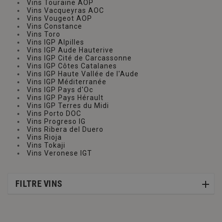
Vins Touraine AOP
Vins Vacqueyras AOC
Vins Vougeot AOP
Vins Constance
Vins Toro
Vins IGP Alpilles
Vins IGP Aude Hauterive
Vins IGP Cité de Carcassonne
Vins IGP Côtes Catalanes
Vins IGP Haute Vallée de l'Aude
Vins IGP Méditerranée
Vins IGP Pays d'Oc
Vins IGP Pays Hérault
Vins IGP Terres du Midi
Vins Porto DOC
Vins Progreso IG
Vins Ribera del Duero
Vins Rioja
Vins Tokaji
Vins Veronese IGT
FILTRE VINS