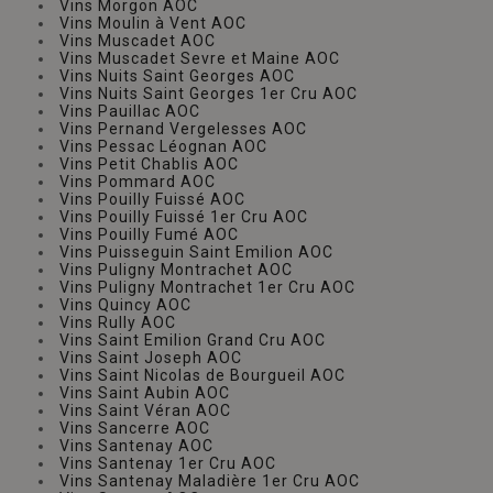
Vins Morgon AOC
Vins Moulin à Vent AOC
Vins Muscadet AOC
Vins Muscadet Sevre et Maine AOC
Vins Nuits Saint Georges AOC
Vins Nuits Saint Georges 1er Cru AOC
Vins Pauillac AOC
Vins Pernand Vergelesses AOC
Vins Pessac Léognan AOC
Vins Petit Chablis AOC
Vins Pommard AOC
Vins Pouilly Fuissé AOC
Vins Pouilly Fuissé 1er Cru AOC
Vins Pouilly Fumé AOC
Vins Puisseguin Saint Emilion AOC
Vins Puligny Montrachet AOC
Vins Puligny Montrachet 1er Cru AOC
Vins Quincy AOC
Vins Rully AOC
Vins Saint Emilion Grand Cru AOC
Vins Saint Joseph AOC
Vins Saint Nicolas de Bourgueil AOC
Vins Saint Aubin AOC
Vins Saint Véran AOC
Vins Sancerre AOC
Vins Santenay AOC
Vins Santenay 1er Cru AOC
Vins Santenay Maladière 1er Cru AOC