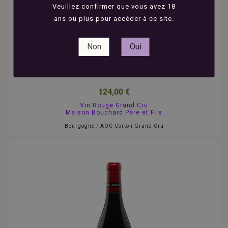
Veuillez confirmer que vous avez 18
ans ou plus pour accéder à ce site.





Bouchard Père et Fils - Corton Grand Cru - Rouge
Non
Oui
- 2014 - 75cl
124,00 €
Vin Rouge Grand Cru
Maison Bouchard Père et Fils
Bourgogne
/
AOC Corton Grand Cru