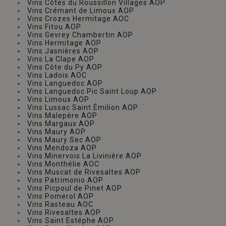
Vins Côtes du Roussillon Villages AOP
Vins Crémant de Limoux AOP
Vins Crozes Hermitage AOC
Vins Fitou AOP
Vins Gevrey Chambertin AOP
Vins Hermitage AOP
Vins Jasnières AOP
Vins La Clape AOP
Vins Côte du Py AOP
Vins Ladoix AOC
Vins Languedoc AOP
Vins Languedoc Pic Saint Loup AOP
Vins Limoux AOP
Vins Lussac Saint Émilion AOP
Vins Malepère AOP
Vins Margaux AOP
Vins Maury AOP
Vins Maury Sec AOP
Vins Mendoza AOP
Vins Minervois La Livinière AOP
Vins Monthélie AOC
Vins Muscat de Rivesaltes AOP
Vins Patrimonio AOP
Vins Picpoul de Pinet AOP
Vins Pomerol AOP
Vins Rasteau AOC
Vins Rivesaltes AOP
Vins Saint Estéphe AOP