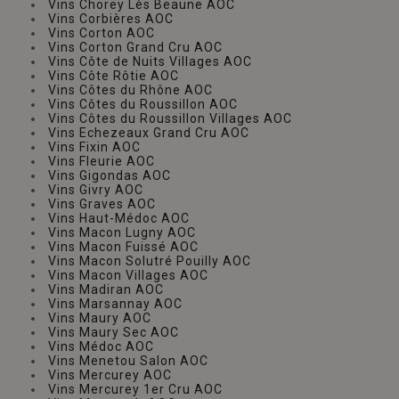
Vins Chorey Lès Beaune AOC
Vins Corbières AOC
Vins Corton AOC
Vins Corton Grand Cru AOC
Vins Côte de Nuits Villages AOC
Vins Côte Rôtie AOC
Vins Côtes du Rhône AOC
Vins Côtes du Roussillon AOC
Vins Côtes du Roussillon Villages AOC
Vins Echezeaux Grand Cru AOC
Vins Fixin AOC
Vins Fleurie AOC
Vins Gigondas AOC
Vins Givry AOC
Vins Graves AOC
Vins Haut-Médoc AOC
Vins Macon Lugny AOC
Vins Macon Fuissé AOC
Vins Macon Solutré Pouilly AOC
Vins Macon Villages AOC
Vins Madiran AOC
Vins Marsannay AOC
Vins Maury AOC
Vins Maury Sec AOC
Vins Médoc AOC
Vins Menetou Salon AOC
Vins Mercurey AOC
Vins Mercurey 1er Cru AOC