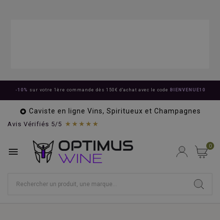
-10%
sur votre 1ère commande dès 150€ d'achat avec le code
BIENVENUE10
Caviste en ligne Vins, Spiritueux et Champagnes

★★★★★
Avis Vérifiés 5/5
0
