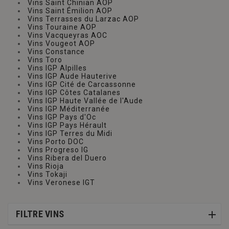
Vins Saint Chinian AOP
Vins Saint Émilion AOP
Vins Terrasses du Larzac AOP
Vins Touraine AOP
Vins Vacqueyras AOC
Vins Vougeot AOP
Vins Constance
Vins Toro
Vins IGP Alpilles
Vins IGP Aude Hauterive
Vins IGP Cité de Carcassonne
Vins IGP Côtes Catalanes
Vins IGP Haute Vallée de l'Aude
Vins IGP Méditerranée
Vins IGP Pays d'Oc
Vins IGP Pays Hérault
Vins IGP Terres du Midi
Vins Porto DOC
Vins Progreso IG
Vins Ribera del Duero
Vins Rioja
Vins Tokaji
Vins Veronese IGT
FILTRE VINS