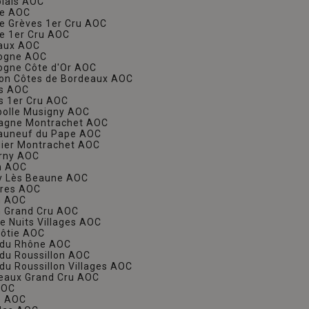
olais AOC
ne AOC
e Grèves 1er Cru AOC
e 1er Cru AOC
eaux AOC
gogne AOC
ogne Côte d'Or AOC
llon Côtes de Bordeaux AOC
is AOC
is 1er Cru AOC
bolle Musigny AOC
sagne Montrachet AOC
eauneuf du Pape AOC
lier Montrachet AOC
erny AOC
n AOC
y Lès Beaune AOC
ères AOC
n AOC
n Grand Cru AOC
e Nuits Villages AOC
Rôtie AOC
 du Rhône AOC
 du Roussillon AOC
du Roussillon Villages AOC
eaux Grand Cru AOC
 AOC
ie AOC