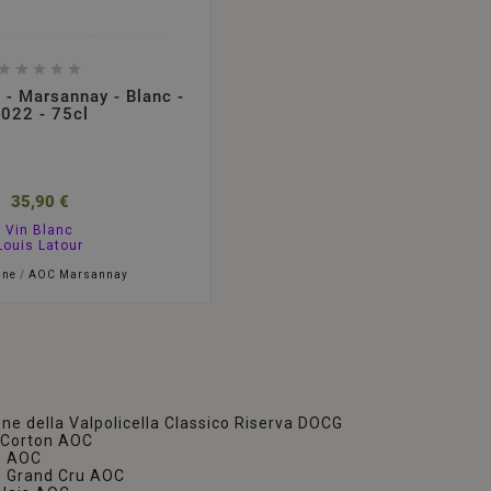





 - Marsannay - Blanc -
022 - 75cl
35,90 €
Vin Blanc
Louis Latour
gne
/
AOC Marsannay
ne della Valpolicella Classico Riserva DOCG
-Corton AOC
e AOC
e Grand Cru AOC