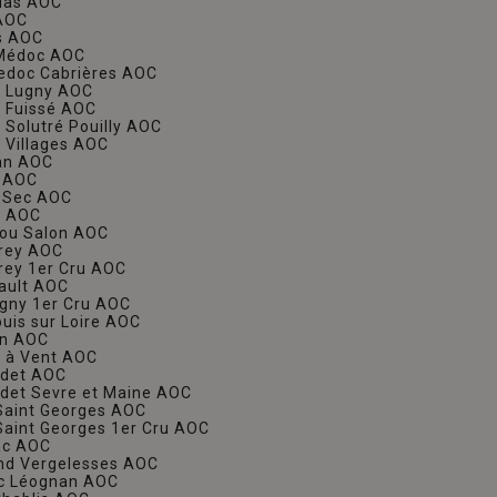
das AOC
 AOC
s AOC
-Médoc AOC
edoc Cabrières AOC
n Lugny AOC
 Fuissé AOC
 Solutré Pouilly AOC
 Villages AOC
an AOC
y AOC
y Sec AOC
c AOC
tou Salon AOC
urey AOC
rey 1er Cru AOC
ault AOC
gny 1er Cru AOC
ouis sur Loire AOC
on AOC
n à Vent AOC
adet AOC
det Sevre et Maine AOC
 Saint Georges AOC
 Saint Georges 1er Cru AOC
lac AOC
nd Vergelesses AOC
ac Léognan AOC