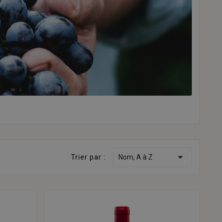

Trier par :
Nom, A à Z