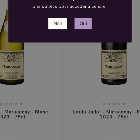
ans ou plus pour accéder à ce site.
Non
Oui










 - Marsannay - Blanc -
Louis Jadot - Marsannay - 
023 - 75cl
2023 - 75cl