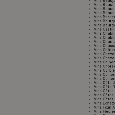
Vins Beauj
Vins Beau
Vins Beaun
Vins Beaun
Vins Bord
Vins Bour
Vins Bourg
Vins Casti
Vins Chabl
Vins Chabl
Vins Cham
Vins Chas
Vins Chât
Vins Cheva
Vins Chev
Vins Chino
Vins Chore
Vins Corbi
Vins Corto
Vins Corto
Vins Côte d
Vins Côte 
Vins Côtes
Vins Côtes
Vins Côtes 
Vins Echez
Vins Fixin
Vins Fleur