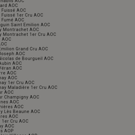
Chablis AOC
ard AOC
y Fuissé AOC
y Fuissé 1er Cru AOC
ly Fumé AOC
eguin Saint Emilion AOC
ny Montrachet AOC
ny Montrachet 1er Cru AOC
y AOC
 AOC
 Emilion Grand Cru AOC
 Joseph AOC
 Nicolas de Bourgueil AOC
 Aubin AOC
 Véran AOC
rre AOC
enay AOC
nay 1er Cru AOC
nay Maladière 1er Cru AOC
ur AOC
ur Champigny AOC
rnes AOC
nières AOC
ny Lès Beaune AOC
bres AOC
y 1er Cru AOC
ay AOC
ls AOP