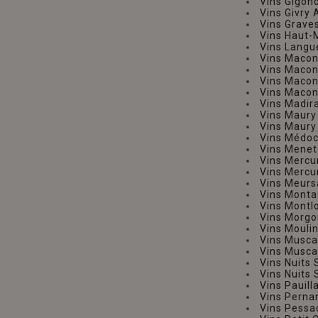
Vins Gigon
Vins Givry
Vins Grave
Vins Haut
Vins Langu
Vins Maco
Vins Macon
Vins Macon
Vins Macon
Vins Madir
Vins Maur
Vins Maur
Vins Médo
Vins Mene
Vins Merc
Vins Mercu
Vins Meurs
Vins Monta
Vins Montl
Vins Morg
Vins Mouli
Vins Musc
Vins Musca
Vins Nuits
Vins Nuits
Vins Pauil
Vins Perna
Vins Pess