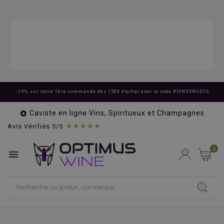
-10%
sur votre 1ère commande dès 150€ d'achat avec le code
BIENVENUE10
Caviste en ligne Vins, Spiritueux et Champagnes

★★★★★
Avis Vérifiés 5/5
0
