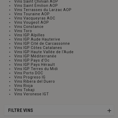
Vins Saint Chinian AOP
Vins Saint Émilion AOP
Vins Terrasses du Larzac AOP
Vins Touraine AOP
Vins Vacqueyras AOC
Vins Vougeot AOP
Vins Constance
Vins Toro
Vins IGP Alpilles
Vins IGP Aude Hauterive
Vins IGP Cité de Carcassonne
Vins IGP Côtes Catalanes
Vins IGP Haute Vallée de l'Aude
Vins IGP Méditerranée
Vins IGP Pays d'Oc
Vins IGP Pays Hérault
Vins IGP Terres du Midi
Vins Porto DOC
Vins Progreso IG
Vins Ribera del Duero
Vins Rioja
Vins Tokaji
Vins Veronese IGT
FILTRE VINS