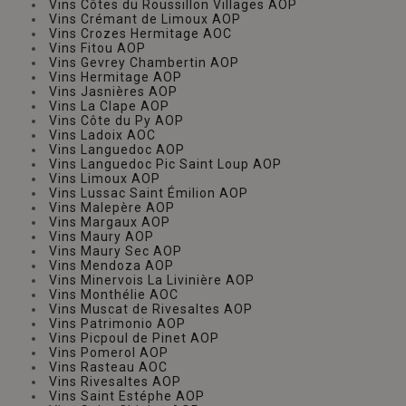
Vins Côtes du Roussillon Villages AOP
Vins Crémant de Limoux AOP
Vins Crozes Hermitage AOC
Vins Fitou AOP
Vins Gevrey Chambertin AOP
Vins Hermitage AOP
Vins Jasnières AOP
Vins La Clape AOP
Vins Côte du Py AOP
Vins Ladoix AOC
Vins Languedoc AOP
Vins Languedoc Pic Saint Loup AOP
Vins Limoux AOP
Vins Lussac Saint Émilion AOP
Vins Malepère AOP
Vins Margaux AOP
Vins Maury AOP
Vins Maury Sec AOP
Vins Mendoza AOP
Vins Minervois La Livinière AOP
Vins Monthélie AOC
Vins Muscat de Rivesaltes AOP
Vins Patrimonio AOP
Vins Picpoul de Pinet AOP
Vins Pomerol AOP
Vins Rasteau AOC
Vins Rivesaltes AOP
Vins Saint Estéphe AOP