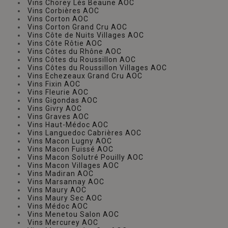
Vins Chorey Lès Beaune AOC
Vins Corbières AOC
Vins Corton AOC
Vins Corton Grand Cru AOC
Vins Côte de Nuits Villages AOC
Vins Côte Rôtie AOC
Vins Côtes du Rhône AOC
Vins Côtes du Roussillon AOC
Vins Côtes du Roussillon Villages AOC
Vins Echezeaux Grand Cru AOC
Vins Fixin AOC
Vins Fleurie AOC
Vins Gigondas AOC
Vins Givry AOC
Vins Graves AOC
Vins Haut-Médoc AOC
Vins Languedoc Cabrières AOC
Vins Macon Lugny AOC
Vins Macon Fuissé AOC
Vins Macon Solutré Pouilly AOC
Vins Macon Villages AOC
Vins Madiran AOC
Vins Marsannay AOC
Vins Maury AOC
Vins Maury Sec AOC
Vins Médoc AOC
Vins Menetou Salon AOC
Vins Mercurey AOC