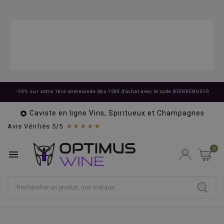
-10%
sur votre 1ère commande dès 150€ d'achat avec le code
BIENVENUE10
Caviste en ligne Vins, Spiritueux et Champagnes

★★★★★
Avis Vérifiés 5/5
0
