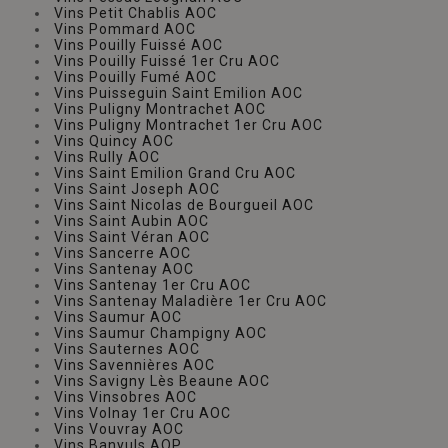
Vins Petit Chablis AOC
Vins Pommard AOC
Vins Pouilly Fuissé AOC
Vins Pouilly Fuissé 1er Cru AOC
Vins Pouilly Fumé AOC
Vins Puisseguin Saint Emilion AOC
Vins Puligny Montrachet AOC
Vins Puligny Montrachet 1er Cru AOC
Vins Quincy AOC
Vins Rully AOC
Vins Saint Emilion Grand Cru AOC
Vins Saint Joseph AOC
Vins Saint Nicolas de Bourgueil AOC
Vins Saint Aubin AOC
Vins Saint Véran AOC
Vins Sancerre AOC
Vins Santenay AOC
Vins Santenay 1er Cru AOC
Vins Santenay Maladière 1er Cru AOC
Vins Saumur AOC
Vins Saumur Champigny AOC
Vins Sauternes AOC
Vins Savennières AOC
Vins Savigny Lès Beaune AOC
Vins Vinsobres AOC
Vins Volnay 1er Cru AOC
Vins Vouvray AOC
Vins Banyuls AOP