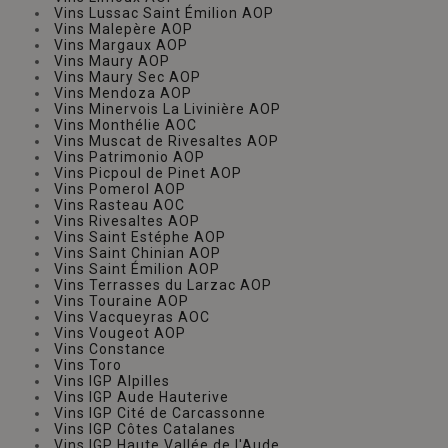
Vins Lussac Saint Émilion AOP
Vins Malepère AOP
Vins Margaux AOP
Vins Maury AOP
Vins Maury Sec AOP
Vins Mendoza AOP
Vins Minervois La Livinière AOP
Vins Monthélie AOC
Vins Muscat de Rivesaltes AOP
Vins Patrimonio AOP
Vins Picpoul de Pinet AOP
Vins Pomerol AOP
Vins Rasteau AOC
Vins Rivesaltes AOP
Vins Saint Estéphe AOP
Vins Saint Chinian AOP
Vins Saint Émilion AOP
Vins Terrasses du Larzac AOP
Vins Touraine AOP
Vins Vacqueyras AOC
Vins Vougeot AOP
Vins Constance
Vins Toro
Vins IGP Alpilles
Vins IGP Aude Hauterive
Vins IGP Cité de Carcassonne
Vins IGP Côtes Catalanes
Vins IGP Haute Vallée de l'Aude