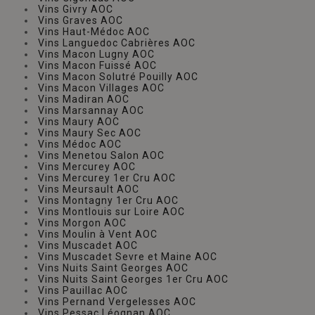
Vins Givry AOC
Vins Graves AOC
Vins Haut-Médoc AOC
Vins Languedoc Cabrières AOC
Vins Macon Lugny AOC
Vins Macon Fuissé AOC
Vins Macon Solutré Pouilly AOC
Vins Macon Villages AOC
Vins Madiran AOC
Vins Marsannay AOC
Vins Maury AOC
Vins Maury Sec AOC
Vins Médoc AOC
Vins Menetou Salon AOC
Vins Mercurey AOC
Vins Mercurey 1er Cru AOC
Vins Meursault AOC
Vins Montagny 1er Cru AOC
Vins Montlouis sur Loire AOC
Vins Morgon AOC
Vins Moulin à Vent AOC
Vins Muscadet AOC
Vins Muscadet Sevre et Maine AOC
Vins Nuits Saint Georges AOC
Vins Nuits Saint Georges 1er Cru AOC
Vins Pauillac AOC
Vins Pernand Vergelesses AOC
Vins Pessac Léognan AOC