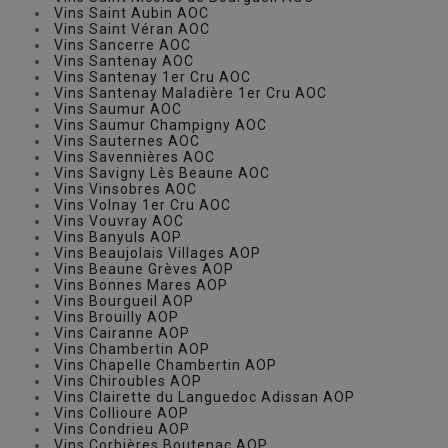
Vins Saint Aubin AOC
Vins Saint Véran AOC
Vins Sancerre AOC
Vins Santenay AOC
Vins Santenay 1er Cru AOC
Vins Santenay Maladière 1er Cru AOC
Vins Saumur AOC
Vins Saumur Champigny AOC
Vins Sauternes AOC
Vins Savennières AOC
Vins Savigny Lès Beaune AOC
Vins Vinsobres AOC
Vins Volnay 1er Cru AOC
Vins Vouvray AOC
Vins Banyuls AOP
Vins Beaujolais Villages AOP
Vins Beaune Grèves AOP
Vins Bonnes Mares AOP
Vins Bourgueil AOP
Vins Brouilly AOP
Vins Cairanne AOP
Vins Chambertin AOP
Vins Chapelle Chambertin AOP
Vins Chiroubles AOP
Vins Clairette du Languedoc Adissan AOP
Vins Collioure AOP
Vins Condrieu AOP
Vins Corbières Boutenac AOP