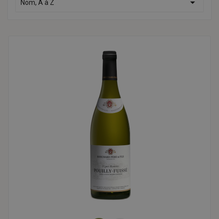

Nom, A à Z