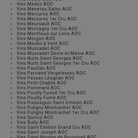
Vins Médoc AOC
Vins Menetou Salon AOC
Vins Mercurey AOC
Vins Mercurey 1er Cru AOC
Vins Meursault AOC
Vins Montagny 1er Cru AOC
Vins Montlouis sur Loire AOC
Vins Morgon AOC
Vins Moulin à Vent AOC
Vins Muscadet AOC
Vins Muscadet Sevre et Maine AOC
Vins Nuits Saint Georges AOC
Vins Nuits Saint Georges 1er Cru AOC
Vins Pauillac AOC
Vins Pernand Vergelesses AOC
Vins Pessac Léognan AOC
Vins Petit Chablis AOC
Vins Pommard AOC
Vins Pouilly Fuissé 1er Cru AOC
Vins Pouilly Fumé AOC
Vins Puisseguin Saint Emilion AOC
Vins Puligny Montrachet AOC
Vins Puligny Montrachet 1er Cru AOC
Vins Quincy AOC
Vins Rully AOC
Vins Saint Emilion Grand Cru AOC
Vins Saint Joseph AOC
Vins Saint Nicolas de Bourgueil AOC