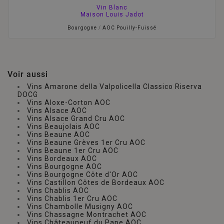
Vin Blanc
Maison Louis Jadot
Bourgogne
/
AOC Pouilly-Fuissé
Voir aussi
Vins Amarone della Valpolicella Classico Riserva
DOCG
Vins Aloxe-Corton AOC
Vins Alsace AOC
Vins Alsace Grand Cru AOC
Vins Beaujolais AOC
Vins Beaune AOC
Vins Beaune Grèves 1er Cru AOC
Vins Beaune 1er Cru AOC
Vins Bordeaux AOC
Vins Bourgogne AOC
Vins Bourgogne Côte d'Or AOC
Vins Castillon Côtes de Bordeaux AOC
Vins Chablis AOC
Vins Chablis 1er Cru AOC
Vins Chambolle Musigny AOC
Vins Chassagne Montrachet AOC
Vins Châteauneuf du Pape AOC