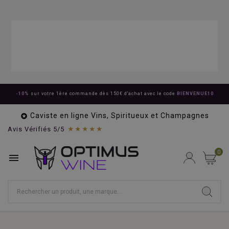
-10%
sur votre 1ère commande dès 150€ d'achat avec le code
BIENVENUE10
Caviste en ligne Vins, Spiritueux et Champagnes

★★★★★
Avis Vérifiés 5/5
0
