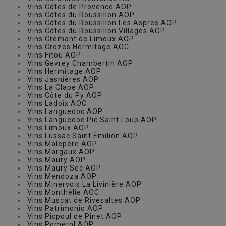
Vins Côtes de Provence AOP
Vins Côtes du Roussillon AOP
Vins Côtes du Roussillon Les Aspres AOP
Vins Côtes du Roussillon Villages AOP
Vins Crémant de Limoux AOP
Vins Crozes Hermitage AOC
Vins Fitou AOP
Vins Gevrey Chambertin AOP
Vins Hermitage AOP
Vins Jasnières AOP
Vins La Clape AOP
Vins Côte du Py AOP
Vins Ladoix AOC
Vins Languedoc AOP
Vins Languedoc Pic Saint Loup AOP
Vins Limoux AOP
Vins Lussac Saint Émilion AOP
Vins Malepère AOP
Vins Margaux AOP
Vins Maury AOP
Vins Maury Sec AOP
Vins Mendoza AOP
Vins Minervois La Livinière AOP
Vins Monthélie AOC
Vins Muscat de Rivesaltes AOP
Vins Patrimonio AOP
Vins Picpoul de Pinet AOP
Vins Pomerol AOP