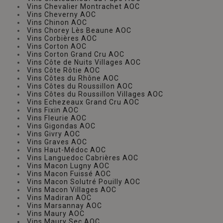
Vins Chevalier Montrachet AOC
Vins Cheverny AOC
Vins Chinon AOC
Vins Chorey Lès Beaune AOC
Vins Corbières AOC
Vins Corton AOC
Vins Corton Grand Cru AOC
Vins Côte de Nuits Villages AOC
Vins Côte Rôtie AOC
Vins Côtes du Rhône AOC
Vins Côtes du Roussillon AOC
Vins Côtes du Roussillon Villages AOC
Vins Echezeaux Grand Cru AOC
Vins Fixin AOC
Vins Fleurie AOC
Vins Gigondas AOC
Vins Givry AOC
Vins Graves AOC
Vins Haut-Médoc AOC
Vins Languedoc Cabrières AOC
Vins Macon Lugny AOC
Vins Macon Fuissé AOC
Vins Macon Solutré Pouilly AOC
Vins Macon Villages AOC
Vins Madiran AOC
Vins Marsannay AOC
Vins Maury AOC
Vins Maury Sec AOC