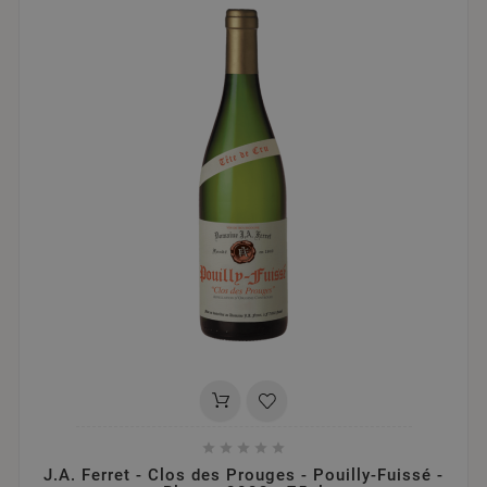





J.A. Ferret - Clos des Prouges - Pouilly-Fuissé -