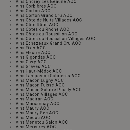
Vins Chorey Lès Beaune AOC
Vins Corbières AOC
Vins Corton AOC
Vins Corton Grand Cru AOC
Vins Côte de Nuits Villages AOC
Vins Côte Rôtie AOC
Vins Côtes du Rhône AOC
Vins Côtes du Roussillon AOC
Vins Côtes du Roussillon Villages AOC
Vins Echezeaux Grand Cru AOC
Vins Fixin AOC
Vins Fleurie AOC
Vins Gigondas AOC
Vins Givry AOC
Vins Graves AOC
Vins Haut-Médoc AOC
Vins Languedoc Cabrières AOC
Vins Macon Lugny AOC
Vins Macon Fuissé AOC
Vins Macon Solutré Pouilly AOC
Vins Macon Villages AOC
Vins Madiran AOC
Vins Marsannay AOC
Vins Maury AOC
Vins Maury Sec AOC
Vins Médoc AOC
Vins Menetou Salon AOC
Vins Mercurey AOC