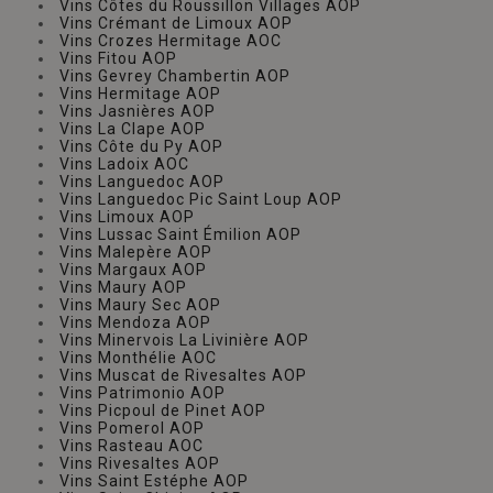
Vins Côtes du Roussillon Villages AOP
Vins Crémant de Limoux AOP
Vins Crozes Hermitage AOC
Vins Fitou AOP
Vins Gevrey Chambertin AOP
Vins Hermitage AOP
Vins Jasnières AOP
Vins La Clape AOP
Vins Côte du Py AOP
Vins Ladoix AOC
Vins Languedoc AOP
Vins Languedoc Pic Saint Loup AOP
Vins Limoux AOP
Vins Lussac Saint Émilion AOP
Vins Malepère AOP
Vins Margaux AOP
Vins Maury AOP
Vins Maury Sec AOP
Vins Mendoza AOP
Vins Minervois La Livinière AOP
Vins Monthélie AOC
Vins Muscat de Rivesaltes AOP
Vins Patrimonio AOP
Vins Picpoul de Pinet AOP
Vins Pomerol AOP
Vins Rasteau AOC
Vins Rivesaltes AOP
Vins Saint Estéphe AOP