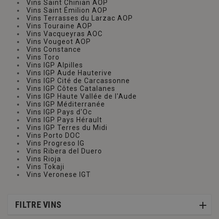
Vins Saint Chinian AOP
Vins Saint Émilion AOP
Vins Terrasses du Larzac AOP
Vins Touraine AOP
Vins Vacqueyras AOC
Vins Vougeot AOP
Vins Constance
Vins Toro
Vins IGP Alpilles
Vins IGP Aude Hauterive
Vins IGP Cité de Carcassonne
Vins IGP Côtes Catalanes
Vins IGP Haute Vallée de l'Aude
Vins IGP Méditerranée
Vins IGP Pays d'Oc
Vins IGP Pays Hérault
Vins IGP Terres du Midi
Vins Porto DOC
Vins Progreso IG
Vins Ribera del Duero
Vins Rioja
Vins Tokaji
Vins Veronese IGT
FILTRE VINS