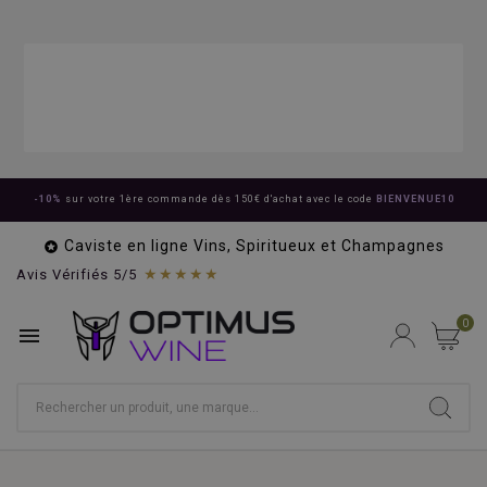
-10%
sur votre 1ère commande dès 150€ d'achat avec le code
BIENVENUE10
Caviste en ligne Vins, Spiritueux et Champagnes

★★★★★
Avis Vérifiés 5/5
0
