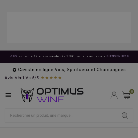
-10%
sur votre 1ère commande dès 150€ d'achat avec le code
BIENVENUE10
Caviste en ligne Vins, Spiritueux et Champagnes

★★★★★
Avis Vérifiés 5/5
0
