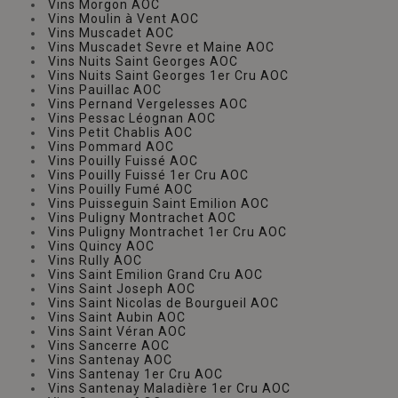
Vins Morgon AOC
Vins Moulin à Vent AOC
Vins Muscadet AOC
Vins Muscadet Sevre et Maine AOC
Vins Nuits Saint Georges AOC
Vins Nuits Saint Georges 1er Cru AOC
Vins Pauillac AOC
Vins Pernand Vergelesses AOC
Vins Pessac Léognan AOC
Vins Petit Chablis AOC
Vins Pommard AOC
Vins Pouilly Fuissé AOC
Vins Pouilly Fuissé 1er Cru AOC
Vins Pouilly Fumé AOC
Vins Puisseguin Saint Emilion AOC
Vins Puligny Montrachet AOC
Vins Puligny Montrachet 1er Cru AOC
Vins Quincy AOC
Vins Rully AOC
Vins Saint Emilion Grand Cru AOC
Vins Saint Joseph AOC
Vins Saint Nicolas de Bourgueil AOC
Vins Saint Aubin AOC
Vins Saint Véran AOC
Vins Sancerre AOC
Vins Santenay AOC
Vins Santenay 1er Cru AOC
Vins Santenay Maladière 1er Cru AOC