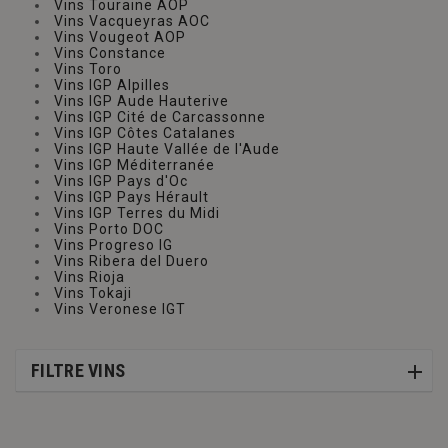
Vins Touraine AOP
Vins Vacqueyras AOC
Vins Vougeot AOP
Vins Constance
Vins Toro
Vins IGP Alpilles
Vins IGP Aude Hauterive
Vins IGP Cité de Carcassonne
Vins IGP Côtes Catalanes
Vins IGP Haute Vallée de l'Aude
Vins IGP Méditerranée
Vins IGP Pays d'Oc
Vins IGP Pays Hérault
Vins IGP Terres du Midi
Vins Porto DOC
Vins Progreso IG
Vins Ribera del Duero
Vins Rioja
Vins Tokaji
Vins Veronese IGT
FILTRE VINS