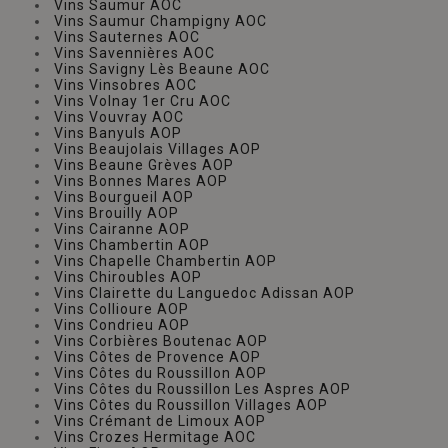
Vins Saumur AOC
Vins Saumur Champigny AOC
Vins Sauternes AOC
Vins Savennières AOC
Vins Savigny Lès Beaune AOC
Vins Vinsobres AOC
Vins Volnay 1er Cru AOC
Vins Vouvray AOC
Vins Banyuls AOP
Vins Beaujolais Villages AOP
Vins Beaune Grèves AOP
Vins Bonnes Mares AOP
Vins Bourgueil AOP
Vins Brouilly AOP
Vins Cairanne AOP
Vins Chambertin AOP
Vins Chapelle Chambertin AOP
Vins Chiroubles AOP
Vins Clairette du Languedoc Adissan AOP
Vins Collioure AOP
Vins Condrieu AOP
Vins Corbières Boutenac AOP
Vins Côtes de Provence AOP
Vins Côtes du Roussillon AOP
Vins Côtes du Roussillon Les Aspres AOP
Vins Côtes du Roussillon Villages AOP
Vins Crémant de Limoux AOP
Vins Crozes Hermitage AOC