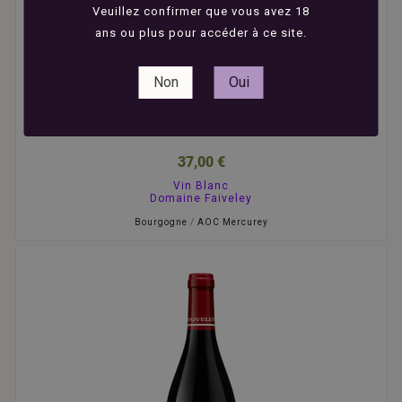
Veuillez confirmer que vous avez 18
ans ou plus pour accéder à ce site.





Domaine Faiveley - Mercurey Clos Rochette -
Non
Oui
Blanc - 2023 - 75cl
37,00 €
Vin Blanc
Domaine Faiveley
Bourgogne
/
AOC Mercurey