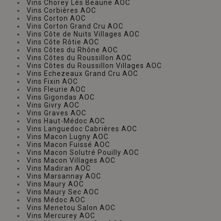
Vins Chorey Lès Beaune AOC
Vins Corbières AOC
Vins Corton AOC
Vins Corton Grand Cru AOC
Vins Côte de Nuits Villages AOC
Vins Côte Rôtie AOC
Vins Côtes du Rhône AOC
Vins Côtes du Roussillon AOC
Vins Côtes du Roussillon Villages AOC
Vins Echezeaux Grand Cru AOC
Vins Fixin AOC
Vins Fleurie AOC
Vins Gigondas AOC
Vins Givry AOC
Vins Graves AOC
Vins Haut-Médoc AOC
Vins Languedoc Cabrières AOC
Vins Macon Lugny AOC
Vins Macon Fuissé AOC
Vins Macon Solutré Pouilly AOC
Vins Macon Villages AOC
Vins Madiran AOC
Vins Marsannay AOC
Vins Maury AOC
Vins Maury Sec AOC
Vins Médoc AOC
Vins Menetou Salon AOC
Vins Mercurey AOC