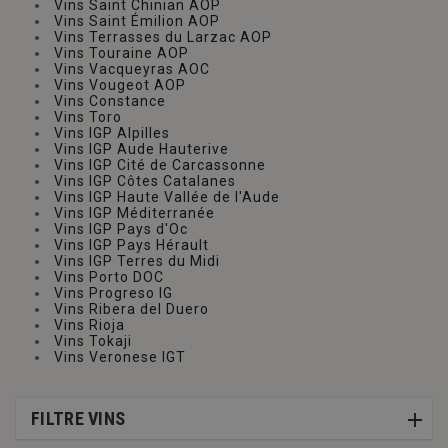
Vins Saint Chinian AOP
Vins Saint Émilion AOP
Vins Terrasses du Larzac AOP
Vins Touraine AOP
Vins Vacqueyras AOC
Vins Vougeot AOP
Vins Constance
Vins Toro
Vins IGP Alpilles
Vins IGP Aude Hauterive
Vins IGP Cité de Carcassonne
Vins IGP Côtes Catalanes
Vins IGP Haute Vallée de l'Aude
Vins IGP Méditerranée
Vins IGP Pays d'Oc
Vins IGP Pays Hérault
Vins IGP Terres du Midi
Vins Porto DOC
Vins Progreso IG
Vins Ribera del Duero
Vins Rioja
Vins Tokaji
Vins Veronese IGT
FILTRE VINS