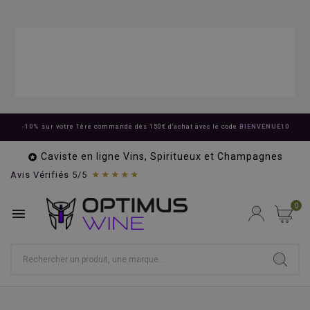
-10%
sur votre 1ère commande dès 150€ d'achat avec le code
BIENVENUE10
Caviste en ligne Vins, Spiritueux et Champagnes

★★★★★
Avis Vérifiés 5/5
0
