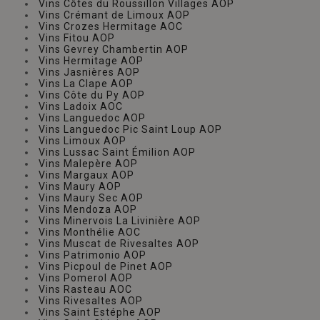
Vins Côtes du Roussillon Villages AOP
Vins Crémant de Limoux AOP
Vins Crozes Hermitage AOC
Vins Fitou AOP
Vins Gevrey Chambertin AOP
Vins Hermitage AOP
Vins Jasnières AOP
Vins La Clape AOP
Vins Côte du Py AOP
Vins Ladoix AOC
Vins Languedoc AOP
Vins Languedoc Pic Saint Loup AOP
Vins Limoux AOP
Vins Lussac Saint Émilion AOP
Vins Malepère AOP
Vins Margaux AOP
Vins Maury AOP
Vins Maury Sec AOP
Vins Mendoza AOP
Vins Minervois La Livinière AOP
Vins Monthélie AOC
Vins Muscat de Rivesaltes AOP
Vins Patrimonio AOP
Vins Picpoul de Pinet AOP
Vins Pomerol AOP
Vins Rasteau AOC
Vins Rivesaltes AOP
Vins Saint Estéphe AOP