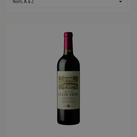

Nom, A à Z