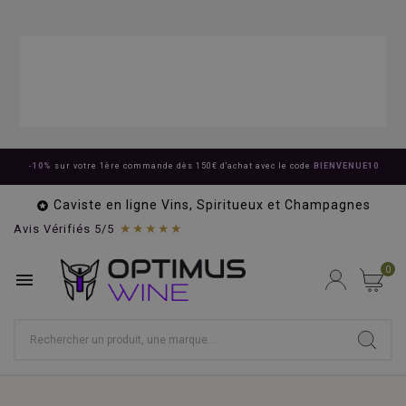
-10%
sur votre 1ère commande dès 150€ d'achat avec le code
BIENVENUE10
Caviste en ligne Vins, Spiritueux et Champagnes

★★★★★
Avis Vérifiés 5/5
0
