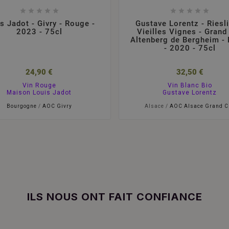










s Jadot - Givry - Rouge -
Gustave Lorentz - Riesli
2023 - 75cl
Vieilles Vignes - Grand
Altenberg de Bergheim - 
- 2020 - 75cl
24,90 €
32,50 €
Vin Rouge
Vin Blanc Bio
Maison Louis Jadot
Gustave Lorentz
Bourgogne
/
AOC Givry
Alsace /
AOC Alsace Grand C
ILS NOUS ONT FAIT CONFIANCE