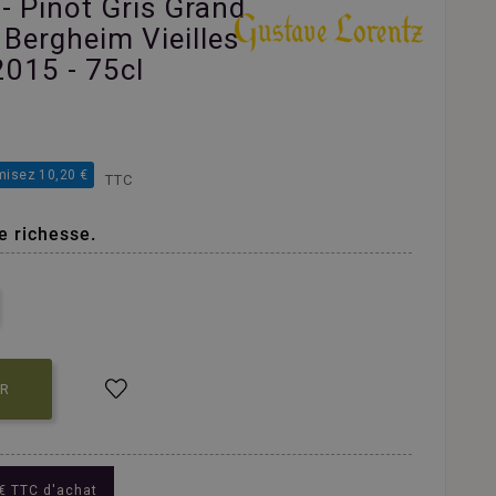
- Pinot Gris Grand
 Bergheim Vieilles
2015 - 75cl
isez 10,20 €
TTC
e richesse.
ER
€ TTC d'achat