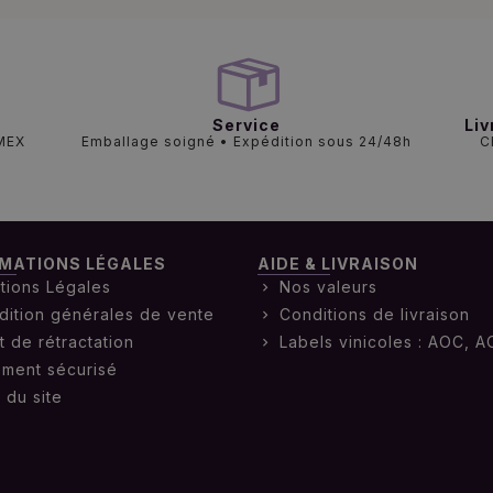
Service
Liv
AMEX
Emballage soigné • Expédition sous 24/48h
C
MATIONS LÉGALES
AIDE & LIVRAISON
tions Légales
Nos valeurs
dition générales de vente
Conditions de livraison
t de rétractation
Labels vinicoles : AOC, A
ement sécurisé
 du site