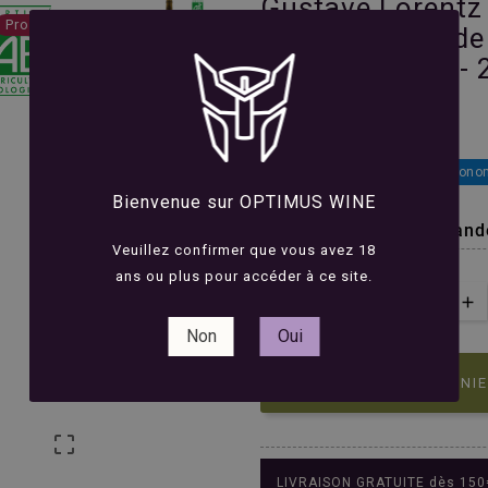
Gustave Lorentz 
Promo !
Cru Altenberg de
Vignes - Blanc - 





Avis(0)
19,70 €
Économ
29,90 €
Bienvenue sur OPTIMUS WINE
Un Pinot Gris d'une grand
Veuillez confirmer que vous avez 18
ans ou plus pour accéder à ce site.
QUANTITÉ :
Non
Oui

AJOUTER AU PANI

LIVRAISON GRATUITE dès 150