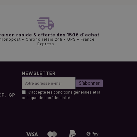
raison rapide & offerte dès 150€ d'achat
hronopost • Chrono relais 24h • UPS • France
Express
NEWSLETTER
S’abonner
J'accepte les conditions générales et la
OP, IGP
politique de confidentialité