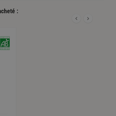
acheté :

