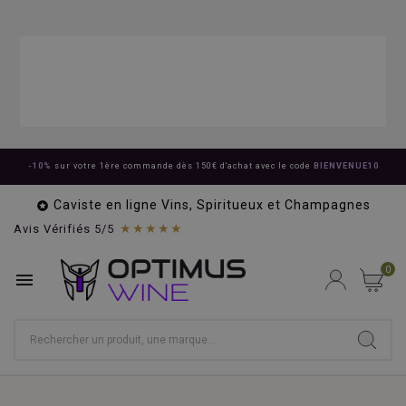
-10%
sur votre 1ère commande dès 150€ d'achat avec le code
BIENVENUE10
Caviste en ligne Vins, Spiritueux et Champagnes

★★★★★
Avis Vérifiés 5/5
0
