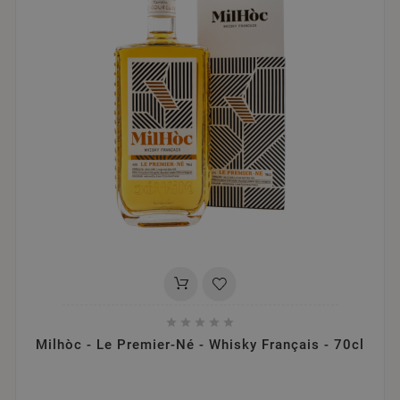





Milhòc - Le Premier-Né - Whisky Français - 70cl