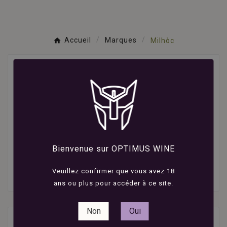
Accueil
Marques
Milhòc
Whisky Milhòc
​Milhòc
est un
whisky français
innovant, élaboré au
Château de Laubade
à Sorbets, dans le Gers, une
Bienvenue sur OPTIMUS WINE
région réputée pour son Armagnac. Ce projet, initié
par Denis Lesgourgues, combine tradition et
Veuillez confirmer que vous avez 18
modernité pour créer un
whisky
unique.
ans ou plus pour accéder à ce site.
Non
Oui
2 produits