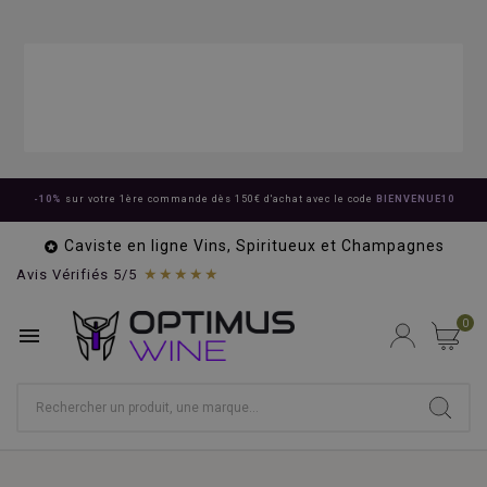
-10%
sur votre 1ère commande dès 150€ d'achat avec le code
BIENVENUE10
Caviste en ligne Vins, Spiritueux et Champagnes

★★★★★
Avis Vérifiés 5/5
0
