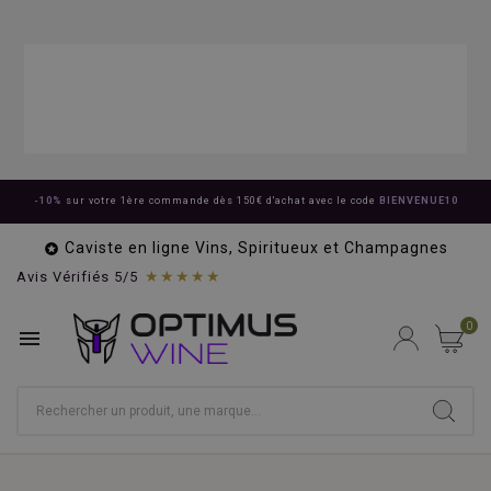
-10%
sur votre 1ère commande dès 150€ d'achat avec le code
BIENVENUE10
Caviste en ligne Vins, Spiritueux et Champagnes

★★★★★
Avis Vérifiés 5/5
0
