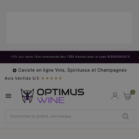
-10%
sur votre 1ère commande dès 150€ d'achat avec le code
BIENVENUE10
Caviste en ligne Vins, Spiritueux et Champagnes

★★★★★
Avis Vérifiés 5/5
0
