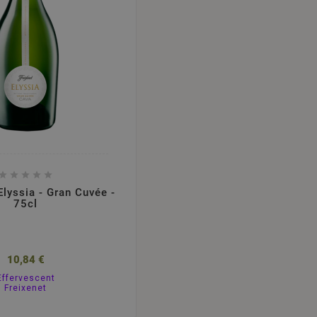





Elyssia - Gran Cuvée -
75cl
10,84 €
Effervescent
Freixenet