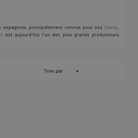
s espagnols, principalement connue pour ses
Cavas
,
et
est aujourd'hui l'un des plus grands producteurs

Trier par :