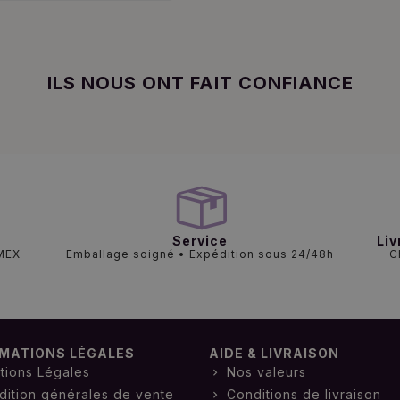
ILS NOUS ONT FAIT CONFIANCE
Service
Liv
AMEX
Emballage soigné • Expédition sous 24/48h
C
MATIONS LÉGALES
AIDE & LIVRAISON
tions Légales
Nos valeurs
dition générales de vente
Conditions de livraison