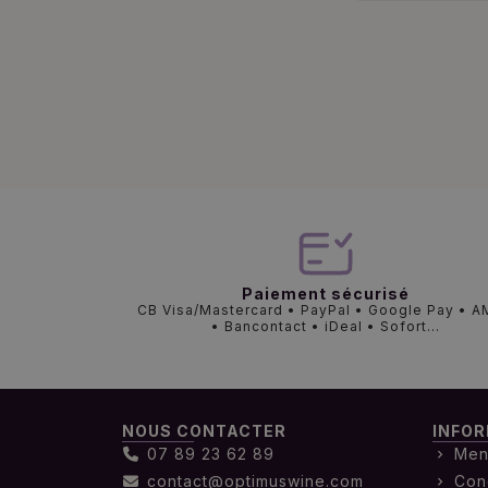
Paiement sécurisé
CB Visa/Mastercard • PayPal • Google Pay • 
• Bancontact • iDeal • Sofort...
NOUS CONTACTER
INFOR
07 89 23 62 89
Men
contact@optimuswine.com
Con