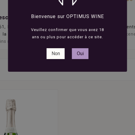
Bienvenue sur OPTIMUS WINE
escents Freixenet
61,
Freixenet
est une marque iconique de vins effervescent
Veuillez confirmer que vous avez 18
 la région de Sant Sadurní d'Anoia, en Catalogne.
Freixen
ans ou plus pour accéder à ce site.
vins mousseux
, réputé pour sa qualité et son expertise.
Non
Oui