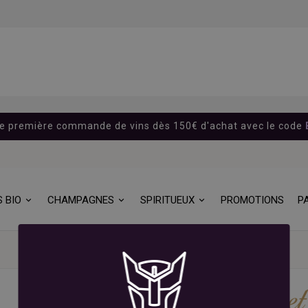
re première commande de vins dès 150€ d'achat avec le code
S BIO
CHAMPAGNES
SPIRITUEUX
PROMOTIONS
P
Accueil
Marques
Freixenet