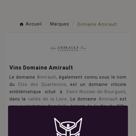
Accueil
Marques
Domaine Amirault
Vins Domaine Amirault
Le domaine
Amirault
, également connu sous le nom
du
Clos des Quarterons
, est un domaine viticole
emblématique situé à
Saint-Nicolas-de-Bourgueil
,
dans la
vallée de la Loire
. Le domaine
Amirault
est
une exploitation familiale datant de la fin du XIXe
siècle produisant des vins principalement avec du
Cabernet Franc, cépage emblématique de la région.
En 2007, Xavier et Agnès
Amirault
, à la tête du
domaine, ont pris un tournant décisif en