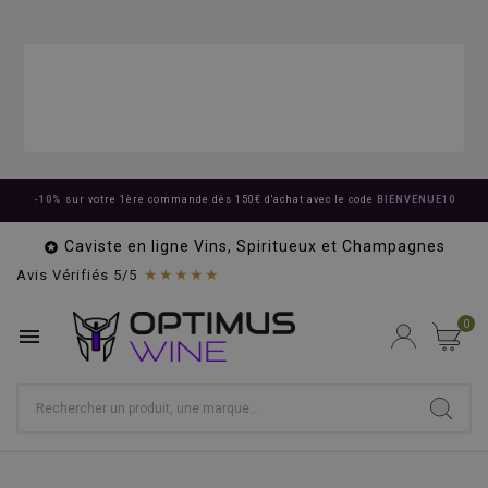
-10%
sur votre 1ère commande dès 150€ d'achat avec le code
BIENVENUE10
Caviste en ligne Vins, Spiritueux et Champagnes

★★★★★
Avis Vérifiés 5/5
0
