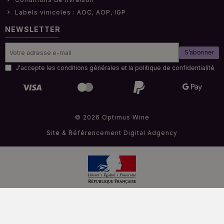
Labels vinicoles : AOC, AOP, IGP
NEWSLETTER
S’abonner
J'accepte les conditions générales et la politique de confidentialité
© 2026 Optimus Wine
Site & Référencement
Digital Adgency
Interdiction de vendre de l'alcool à des mineurs de moins de 18 ans
.
La preuve de majorité de l’acheteur est exigée au moment de la vente en ligne.
Code de la santé publique.Art L.3342-1 et L.3353-3