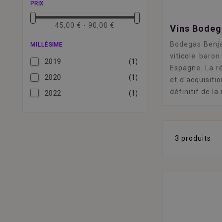
PRIX
45,00 € - 90,00 €
Vins Bodeg
Bodegas Benja
MILLÉSIME
viticole
baron
2019
(1)
Espagne. La ré
2020
(1)
et d'acquisiti
définitif de l
2022
(1)
3 produits