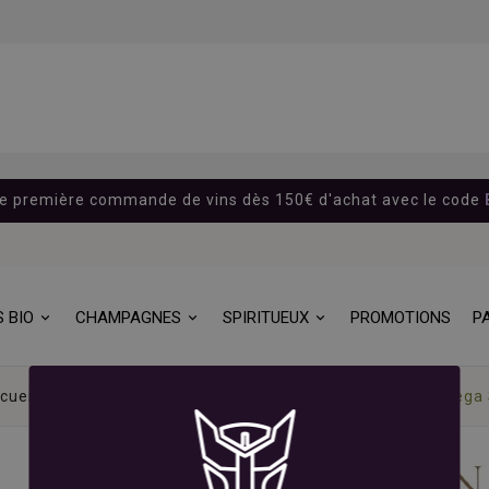
re première commande de vins dès 150€ d'achat avec le code
S BIO
CHAMPAGNES
SPIRITUEUX
PROMOTIONS
P
cueil
Marques
Bodegas Benjamin de Rothschild & Vega S