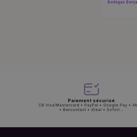
Bodegas Benja
Paiement sécurisé
CB Visa/Mastercard • PayPal • Google Pay • 
• Bancontact • iDeal • Sofort...