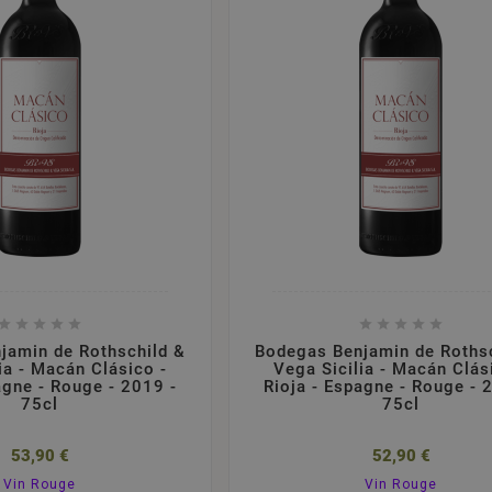










jamin de Rothschild &
Bodegas Benjamin de Roths
ia - Macán Clásico -
Vega Sicilia - Macán Clás
agne - Rouge - 2019 -
Rioja - Espagne - Rouge - 
75cl
75cl
53,90 €
52,90 €
Vin Rouge
Vin Rouge