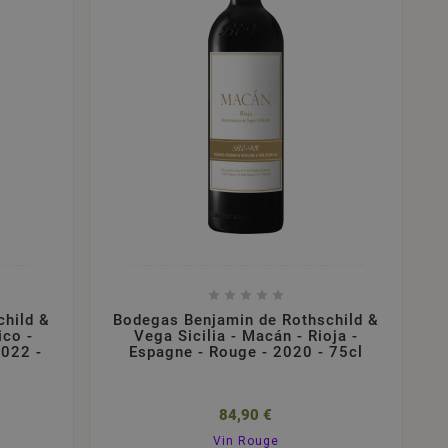





child &
Bodegas Benjamin de Rothschild &
ico -
Vega Sicilia - Macán - Rioja -
2022 -
Espagne - Rouge - 2020 - 75cl
84,90 €
Vin Rouge