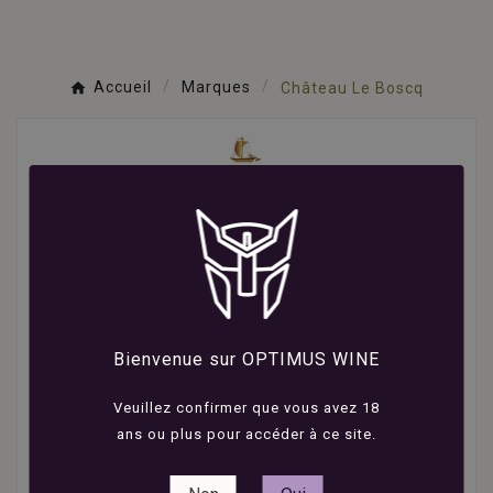
Accueil
Marques
Château Le Boscq
Vins Château Le Boscq
Le
Château Le Boscq
est un domaine viticole
prestigieux situé dans l'appellation
Saint-Estèphe
, au
cœur du Médoc, dans la région de Bordeaux. Le
Bienvenue sur OPTIMUS WINE
vignoble s’étend sur un terroir de graves garonnaises
et d’argile, caractéristique de l’appellation Saint-
Veuillez confirmer que vous avez 18
Estèphe, conférant au vin puissance, élégance et un
ans ou plus pour accéder à ce site.
potentiel de garde exceptionnel. Le
Château Le
Boscq
privilégie une dominante de Cabernet
Sauvignon, avec des proportions de Merlot, Petit