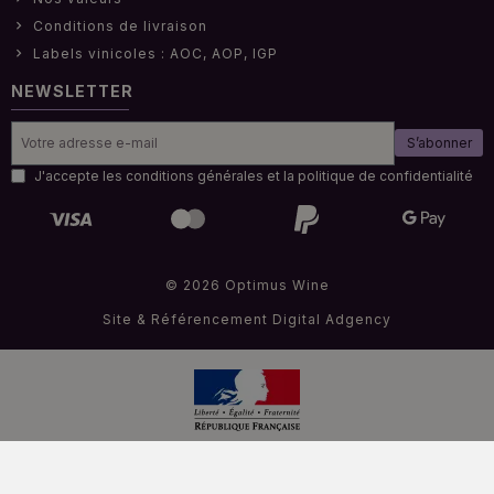
Conditions de livraison
Labels vinicoles : AOC, AOP, IGP
NEWSLETTER
S’abonner
J'accepte les conditions générales et la politique de confidentialité
© 2026 Optimus Wine
Site & Référencement
Digital Adgency
Interdiction de vendre de l'alcool à des mineurs de moins de 18 ans
.
La preuve de majorité de l’acheteur est exigée au moment de la vente en ligne.
Code de la santé publique.Art L.3342-1 et L.3353-3