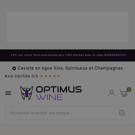
-10%
sur votre 1ère commande dès 150€ d'achat avec le code
BIENVENUE10
Caviste en ligne Vins, Spiritueux et Champagnes

★★★★★
Avis Vérifiés 5/5
0
