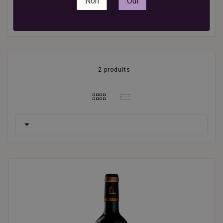
Non
Oui
Verdot et Cabernet Franc, offrant des vins équilibrés,
structurés et aromatiques.
2 produits
