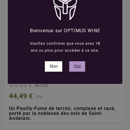
Bienvenue sur OPTIMUS WINE
Veuillez confirmer que vous avez 18
ans ou plus pour accéder à ce site.
Domaine Michel Redde
et Fils - Bois de Saint
Non
Oui
Andelain - Pouilly Fumé
- Blanc - 2020 - 75cl





Avis(0)
44,49 €
TTC
Un Pouilly-Fumé de terroir, complexe et racé,
porté par la noblesse des sols de Saint-
Andelain.