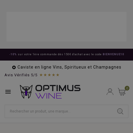
-10%
sur votre 1ère commande dès 150€ d'achat avec le code
BIENVENUE10
Caviste en ligne Vins, Spiritueux et Champagnes

★★★★★
Avis Vérifiés 5/5
0
