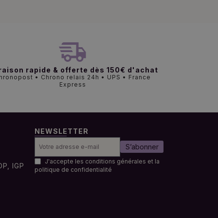
raison rapide & offerte dès 150€ d'achat
hronopost • Chrono relais 24h • UPS • France
Express
NEWSLETTER
S’abonner
J'accepte les conditions générales et la
OP, IGP
politique de confidentialité