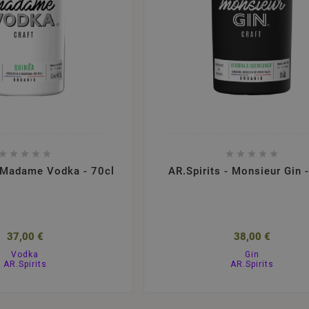










- Madame Vodka - 70cl
AR.Spirits - Monsieur Gin 
37,00 €
38,00 €
Vodka
Gin
AR.Spirits
AR.Spirits