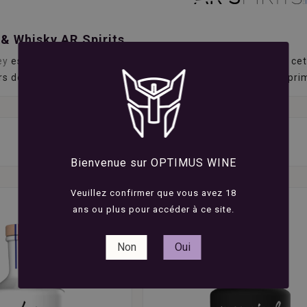
 & Whisky AR.Spirits
ey
est le berceau des
spiritueux français
. C’est au cœur de cet
s de la filière : distillateurs, embouteilleurs, tonneliers, imp
Bienvenue sur OPTIMUS WINE
Veuillez confirmer que vous avez 18
ans ou plus pour accéder à ce site.
Non
Oui