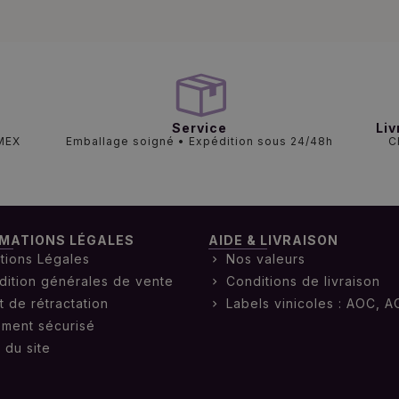
Service
Liv
AMEX
Emballage soigné • Expédition sous 24/48h
C
MATIONS LÉGALES
AIDE & LIVRAISON
tions Légales
Nos valeurs
dition générales de vente
Conditions de livraison
t de rétractation
Labels vinicoles : AOC, A
ement sécurisé
 du site