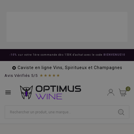
-10%
sur votre 1ère commande dès 150€ d'achat avec le code
BIENVENUE10
Caviste en ligne Vins, Spiritueux et Champagnes

★★★★★
Avis Vérifiés 5/5
0
