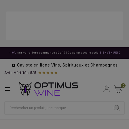
-10%
sur votre 1ère commande dès 150€ d'achat avec le code
BIENVENUE10
Caviste en ligne Vins, Spiritueux et Champagnes

★★★★★
Avis Vérifiés 5/5
0
