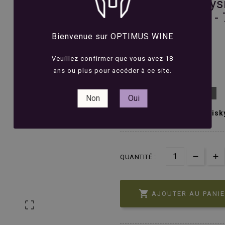
Mossburn Speysi
Scotch Whisky - 
Bienvenue sur OPTIMUS WINE





Avis(0)
Veuillez confirmer que vous avez 18
38,00 €
TTC
ans ou plus pour accéder à ce site.
Derniers articles en stock
Non
Oui
Blended Malt Scotch Whisk
QUANTITÉ :

AJOUTER AU PANI
