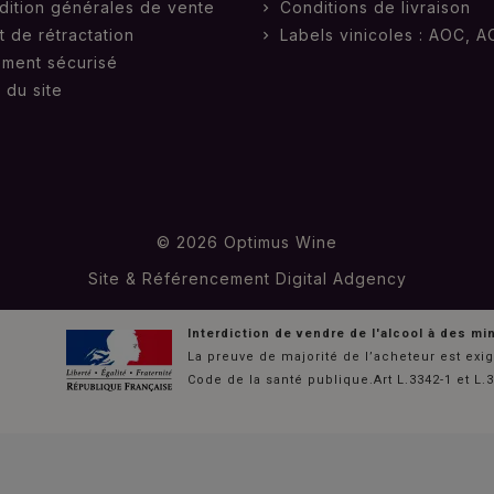
dition générales de vente
Conditions de livraison
t de rétractation
Labels vinicoles : AOC, A
ement sécurisé
 du site
© 2026 Optimus Wine
Site & Référencement
Digital Adgency
Interdiction de vendre de l'alcool à des m
La preuve de majorité de l’acheteur est exi
Code de la santé publique.Art L.3342-1 et L.