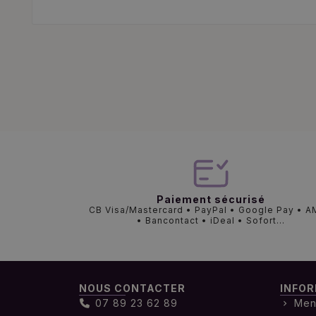
Paiement sécurisé
CB Visa/Mastercard • PayPal • Google Pay • 
• Bancontact • iDeal • Sofort...
NOUS CONTACTER
INFOR
07 89 23 62 89
Men