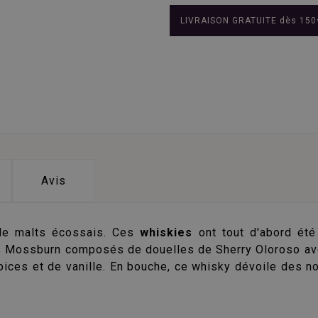
LIVRAISON GRATUITE dès 150
Avis
de malts écossais. Ces
whiskies
ont tout d'abord été 
ts Mossburn composés de douelles de Sherry Oloroso av
ices et de vanille. En bouche, ce whisky dévoile des no