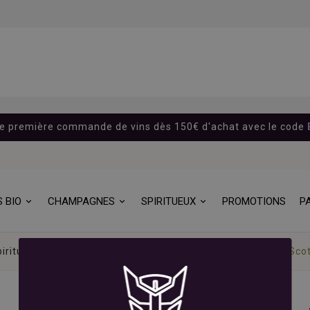
re première commande de vins dès 150€ d'achat avec le code
S BIO
CHAMPAGNES
SPIRITUEUX
PROMOTIONS
P
iritueux
Whisky
Mossburn Speyside - Blended Malt Scot