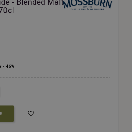
de - Blended Malt
70cl
y - 46%
ER