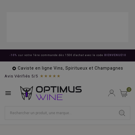
-10%
sur votre 1ère commande dès 150€ d'achat avec le code
BIENVENUE10
Caviste en ligne Vins, Spiritueux et Champagnes

★★★★★
Avis Vérifiés 5/5
0
