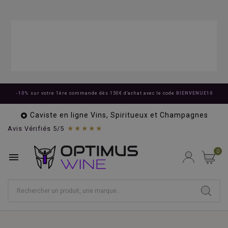
-10%
sur votre 1ère commande dès 150€ d'achat avec le code
BIENVENUE10
Caviste en ligne Vins, Spiritueux et Champagnes

★★★★★
Avis Vérifiés 5/5
0
