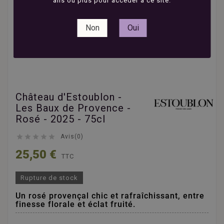
ans ou plus pour accéder à ce site.
Non
Oui
Château d'Estoublon -
Les Baux de Provence -
Rosé - 2025 - 75cl





Avis(0)
25,50 €
TTC
Rupture de stock
Un rosé provençal chic et rafraîchissant, entre
finesse florale et éclat fruité.