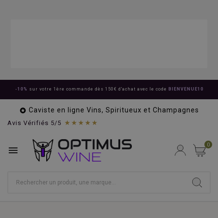
-10%
sur votre 1ère commande dès 150€ d'achat avec le code
BIENVENUE10
Caviste en ligne Vins, Spiritueux et Champagnes

★★★★★
Avis Vérifiés 5/5
0
