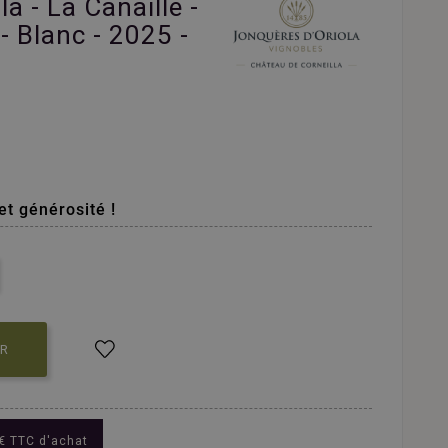
a - La Canaille -
- Blanc - 2025 -
et générosité !
ER
€ TTC d'achat