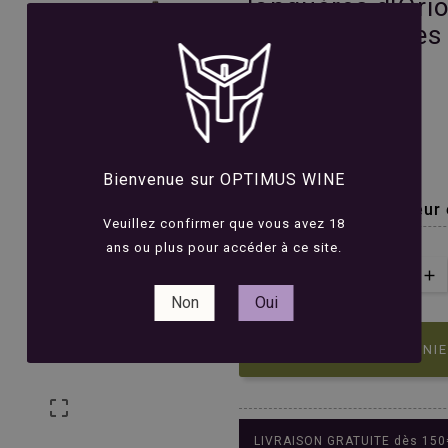
Jonquères d'Oriol
Côtes Catalanes 
75cl





Avis(0)
8,90 €
TTC
Bienvenue sur OPTIMUS WINE
Vin vif plein de fraîcheur 
Veuillez confirmer que vous avez 18
ans ou plus pour accéder à ce site.
QUANTITÉ :
Non
Oui

AJOUTER AU PANI

LIVRAISON GRATUITE dès 150