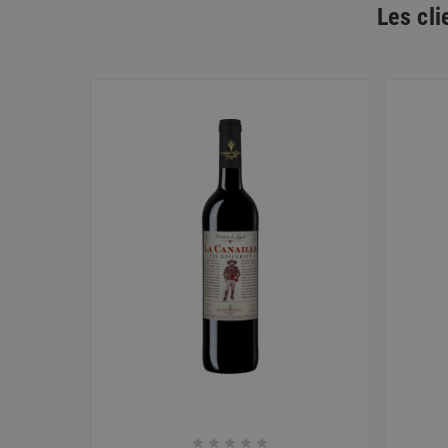
Les cli




