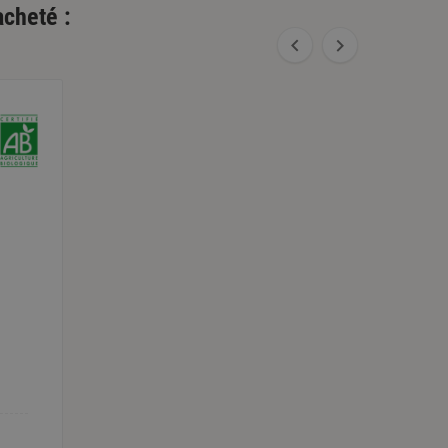
acheté :

