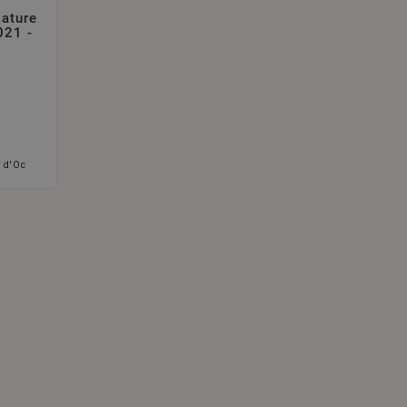
Nature
021 -
 d'Oc