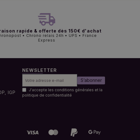
raison rapide & offerte dès 150€ d'achat
hronopost • Chrono relais 24h • UPS • France
Express
NEWSLETTER
S’abonner
J'accepte les conditions générales et la
OP, IGP
politique de confidentialité