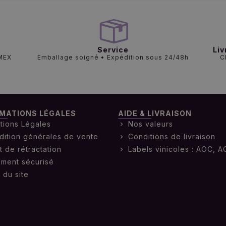
Service
Liv
AMEX
Emballage soigné • Expédition sous 24/48h
C
MATIONS LÉGALES
AIDE & LIVRAISON
tions Légales
Nos valeurs
dition générales de vente
Conditions de livraison
t de rétractation
Labels vinicoles : AOC, A
ement sécurisé
 du site