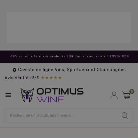
-10%
sur votre 1ère commande dès 150€ d'achat avec le code
BIENVENUE10
Caviste en ligne Vins, Spiritueux et Champagnes

★★★★★
Avis Vérifiés 5/5
0
