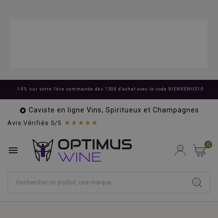
-10%
sur votre 1ère commande dès 150€ d'achat avec le code
BIENVENUE10
Caviste en ligne Vins, Spiritueux et Champagnes

★★★★★
Avis Vérifiés 5/5
0
