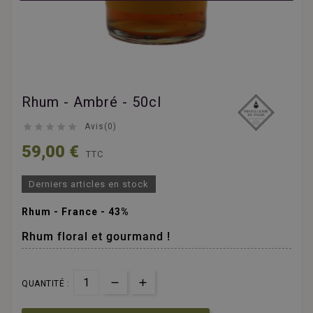
Rhum - Ambré - 50cl





Avis(0)
59,00 €
TTC
Derniers articles en stock
Rhum - France - 43%
Rhum floral et gourmand !
QUANTITÉ :