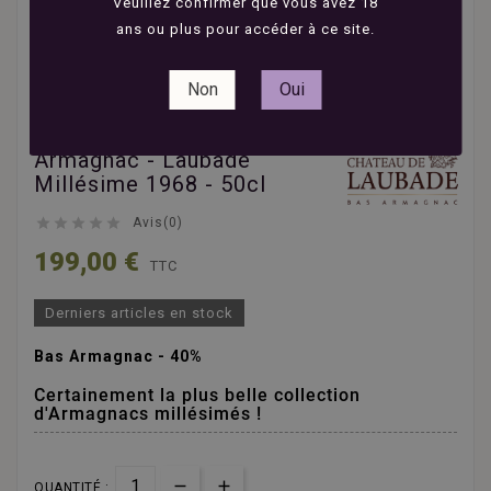
Veuillez confirmer que vous avez 18
ans ou plus pour accéder à ce site.
Non
Oui
Armagnac - Laubade
Millésime 1968 - 50cl





Avis(0)
199,00 €
TTC
Derniers articles en stock
Bas Armagnac - 40%
Certainement la plus belle collection
d'Armagnacs millésimés !
QUANTITÉ :