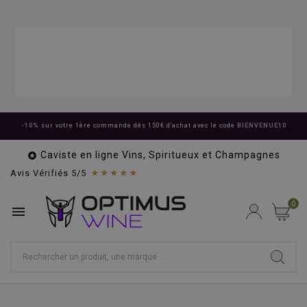
-10%
sur votre 1ère commande dès 150€ d'achat avec le code
BIENVENUE10
Caviste en ligne Vins, Spiritueux et Champagnes

★★★★★
Avis Vérifiés 5/5
0
